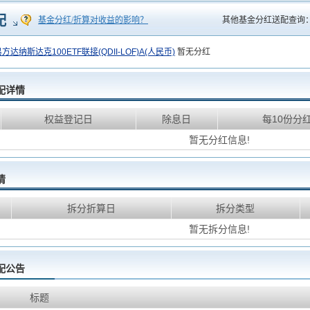
配
基金分红/折算对收益的影响？
其他基金分红送配查询
方达纳斯达克100ETF联接(QDII-LOF)A(人民币)
暂无分红
配详情
权益登记日
除息日
每10份分
暂无分红信息!
情
拆分折算日
拆分类型
暂无拆分信息!
配公告
标题