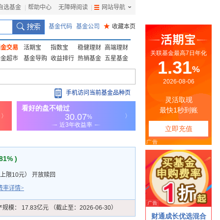
自选基金
|
帮助中心
无障碍阅读
|
网站导航
|
基金代码
基金公司
★
收藏本页
基金交易
活期宝
指数宝
稳健理财
高端理财
基金超市
基金导购
收益排行
热销基金
五星基金
手机访问当前基金品种页
.81% )
上限10元
）
开放赎回
费率详情>
产规模：
17.83亿元 （截止至：2026-06-30）