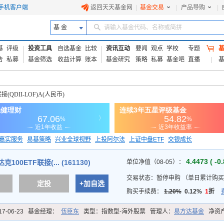
手机客户端
返回天天基金网
|
基金交易
|
产品导购
|
基 金
请输入基金代码、名称或简拼
基
评级
投资工具
自选基金
比较
资讯互动
要闻
观点
学校
专题
告
私募
基金筛选
收益计算
账本
基金研究
策略
私募
基金吧
直播
(QDII-LOF)A(人民币)
嘉实服务
易基策略
兴业全球视野
上投阿尔法
上证中盘ETF
交银成长
信诚蓝筹
4.4473 ( -0
00ETF联接(... (161130)
单位净值（08-05）：
交易状态：
暂停申购
（
单日累计购买
定投
+加自选
购买手续费：
1.20%
0.12%
1
折
17-06-23
基金经理：
伍臣东
类型：
指数型-海外股票
管理人：
易方达基金
净资