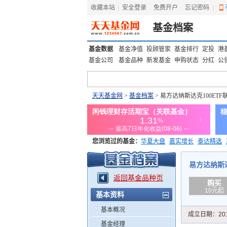
收藏本站
|
安全登录
|
免费开户
忘记密码
|
基金档案
基金数据
基金净值
投顾管家
基金排行
定投
港
基金公司
基金品种
新发基金
申购状态
分红
公
天天基金网
>
基金档案
> 易方达纳斯达克100ETF联接
您浏览过的基金：
华夏大盘
嘉实增长
泰达精选
添富优势
华安宏利
上证180价值ETF
上投优势
易方达纳斯达克1
返回基金品种页
购买
10元起
基本资料
基本概况
成立日期：
20
基金经理