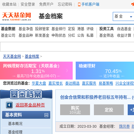
收藏本站
|
安全登录
|
免费开户
忘记密码
|
手机客户端
基金档案
基 金
基金数据
基金净值
投顾管家
基金排行
定投
港基
评级
投资工具
自选基金
基金公司
基金品种
新发基金
申购状态
分红
公告
私募
基金筛选
收益计算
天天基金网
>
基金档案
>
您浏览过的基金：
华夏大盘
嘉实增长
泰达精选
嘉实服务
易基策略
兴业全球视
添富优势
华安宏利
上证180价值ETF
上投优势
信诚蓝筹
创金合信荣和积极养老目标五年持有... (01
返回基金品种页
购买
定投
+
10元起
基本资料
基本概况
成立日期：
2023-03-30
基金经理：
魏凤春
基金经理