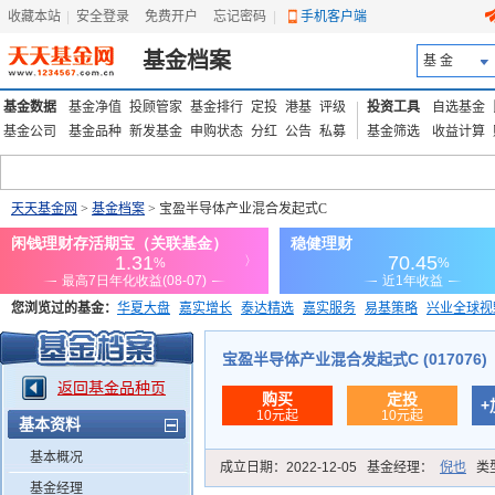
收藏本站
|
安全登录
|
免费开户
忘记密码
|
手机客户端
基金档案
基 金
基金数据
基金净值
投顾管家
基金排行
定投
港基
评级
投资工具
自选基金
基金公司
基金品种
新发基金
申购状态
分红
公告
私募
基金筛选
收益计算
天天基金网
>
基金档案
> 宝盈半导体产业混合发起式C
您浏览过的基金：
华夏大盘
嘉实增长
泰达精选
嘉实服务
易基策略
兴业全球视
添富优势
华安宏利
上证180价值ETF
上投优势
信诚蓝筹
宝盈半导体产业混合发起式C (017076)
返回基金品种页
购买
定投
+
10元起
10元起
基本资料
基本概况
成立日期：
2022-12-05
基金经理：
倪也
类
基金经理