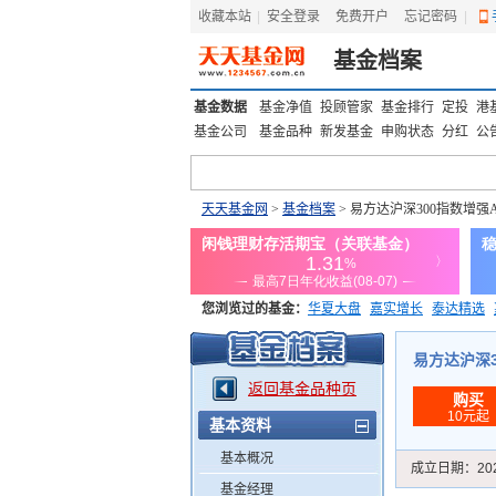
收藏本站
|
安全登录
|
免费开户
忘记密码
|
基金档案
基金数据
基金净值
投顾管家
基金排行
定投
港
基金公司
基金品种
新发基金
申购状态
分红
公
天天基金网
>
基金档案
> 易方达沪深300指数增强
您浏览过的基金：
华夏大盘
嘉实增长
泰达精选
添富优势
华安宏利
上证180价值ETF
上投优势
易方达沪深30
返回基金品种页
购买
10元起
基本资料
基本概况
成立日期：
20
基金经理