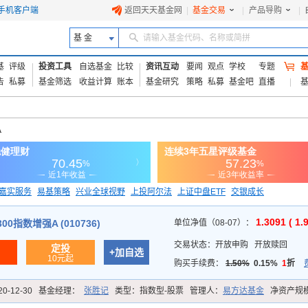
手机客户端
返回天天基金网
|
基金交易
|
产品导购
|
基 金
请输入基金代码、名称或简拼
基
评级
投资工具
自选基金
比较
资讯互动
要闻
观点
学校
专题
告
私募
基金筛选
收益计算
账本
基金研究
策略
私募
基金吧
直播
A
嘉实服务
易基策略
兴业全球视野
上投阿尔法
上证中盘ETF
交银成长
信诚蓝筹
1.3091 ( 1.
0指数增强A (010736)
单位净值（08-07）：
交易状态：
开放申购
开放赎回
定投
+加自选
10元起
购买手续费：
1.50%
0.15%
1
折
20-12-30
基金经理：
张胜记
类型：
指数型-股票
管理人：
易方达基金
净资产规