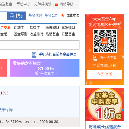
自选基金
|
帮助中心
无障碍阅读
|
网站导航
|
基金代码
基金公司
★
收藏本页
基金交易
活期宝
指数宝
稳健理财
高端理财
基金超市
基金导购
收益排行
热销基金
五星基金
手机访问当前基金品种页
91% )
费率详情>
模：
34.57亿元 （截止至：2026-06-30）