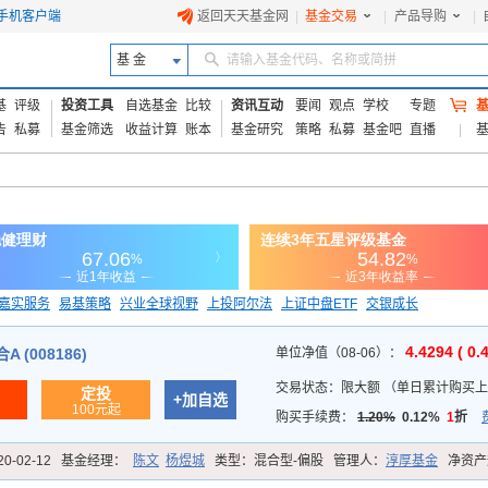
手机客户端
返回天天基金网
|
基金交易
|
产品导购
|
基 金
请输入基金代码、名称或简拼
基
评级
投资工具
自选基金
比较
资讯互动
要闻
观点
学校
专题
告
私募
基金筛选
收益计算
账本
基金研究
策略
私募
基金吧
直播
嘉实服务
易基策略
兴业全球视野
上投阿尔法
上证中盘ETF
交银成长
信诚蓝筹
4.4294 ( 0.
 (008186)
单位净值（08-06）：
交易状态：
限大额
（
单日累计购买上限
定投
+加自选
100元起
购买手续费：
1.20%
0.12%
1
折
20-02-12
基金经理：
陈文
杨煜城
类型：
混合型-偏股
管理人：
淳厚基金
净资产