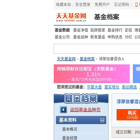
收藏本站
|
安全登录
|
免费开户
忘记密码
|
基金档案
基金数据
基金净值
投顾管家
基金排行
定投
港
基金公司
基金品种
新发基金
申购状态
分红
公
天天基金网
>
基金档案
> 淳厚信睿混合A
您浏览过的基金：
华夏大盘
嘉实增长
泰达精选
添富优势
华安宏利
上证180价值ETF
上投优势
淳厚信睿混合A
返回基金品种页
购买
10元起
基本资料
基本概况
成立日期：
20
基金经理