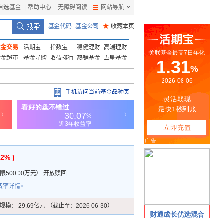
自选基金
|
帮助中心
无障碍阅读
|
网站导航
|
基金代码
基金公司
★
收藏本页
基金交易
活期宝
指数宝
稳健理财
高端理财
基金超市
基金导购
收益排行
热销基金
五星基金
手机访问当前基金品种页
42% )
500.00万元
）
开放赎回
费率详情>
规模：
29.69亿元 （截止至：2026-06-30）