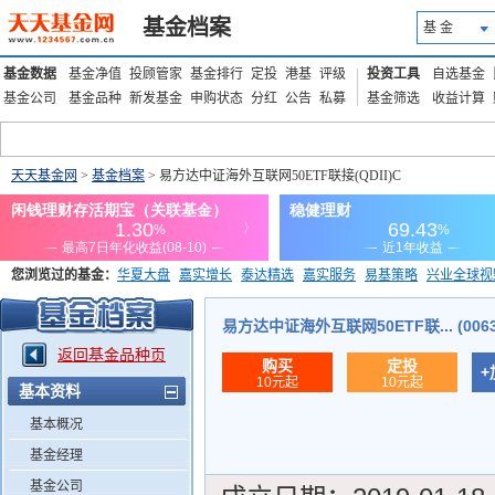
基金档案
基 金
基金数据
基金净值
投顾管家
基金排行
定投
港基
评级
投资工具
自选基金
基金公司
基金品种
新发基金
申购状态
分红
公告
私募
基金筛选
收益计算
天天基金网
>
基金档案
> 易方达中证海外互联网50ETF联接(QDII)C
您浏览过的基金：
华夏大盘
嘉实增长
泰达精选
嘉实服务
易基策略
兴业全球视
添富优势
华安宏利
上证180价值ETF
上投优势
信诚蓝筹
易方达中证海外互联网50ETF联... (0063
返回基金品种页
购买
定投
+
10元起
10元起
基本资料
基本概况
基金经理
基金公司