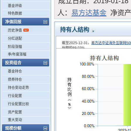
成立日期：
2019-01-18
基金评级
人：
易方达基金
净资
特色数据
净值回报
持有人结构
历史净值
分红送配
截至2025-12-31，
易方达中证海外互联网50ET
阶段涨幅
份额的89.03%
季/年度涨幅
投资组合
基金持仓
债券持仓
持仓变动走势
行业配置
行业配置比较
资产配置
重大变动
规模份额