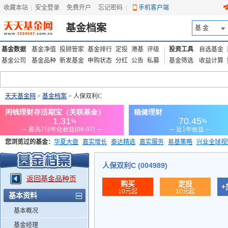
收藏本站
|
安全登录
|
免费开户
忘记密码
|
手机客户端
基金档案
基 金
基金数据
基金净值
投顾管家
基金排行
定投
港基
评级
投资工具
自选基金
基金公司
基金品种
新发基金
申购状态
分红
公告
私募
基金筛选
收益计算
天天基金网
>
基金档案
> 人保双利C
您浏览过的基金：
华夏大盘
嘉实增长
泰达精选
嘉实服务
易基策略
兴业全球视
添富优势
华安宏利
上证180价值ETF
上投优势
信诚蓝筹
人保双利C (004989)
返回基金品种页
购买
定投
+
10元起
10元起
基本资料
基本概况
基金经理