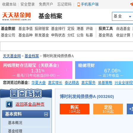
收藏本站
|
安全登录
|
免费开户
忘记密码
|
手机客户端
基金档案
基 金
基金数据
基金净值
投顾管家
基金排行
定投
港基
评级
投资工具
自选基金
基金公司
基金品种
新发基金
申购状态
分红
公告
私募
基金筛选
收益计算
天天基金网
>
基金档案
> 博时利发纯债债券A
您浏览过的基金：
华夏大盘
嘉实增长
泰达精选
嘉实服务
易基策略
兴业全球视
添富优势
华安宏利
上证180价值ETF
上投优势
信诚蓝筹
博时利发纯债债券A (003260)
返回基金品种页
购买
定投
+
10元起
10元起
基本资料
基本概况
基金经理