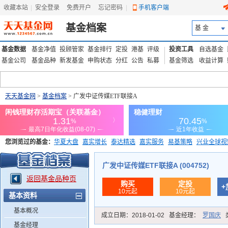
收藏本站
|
安全登录
|
免费开户
忘记密码
|
手机客户端
基金档案
基 金
基金数据
基金净值
投顾管家
基金排行
定投
港基
评级
投资工具
自选基金
基金公司
基金品种
新发基金
申购状态
分红
公告
私募
基金筛选
收益计算
天天基金网
>
基金档案
> 广发中证传媒ETF联接A
您浏览过的基金：
华夏大盘
嘉实增长
泰达精选
嘉实服务
易基策略
兴业全球视
添富优势
华安宏利
上证180价值ETF
上投优势
信诚蓝筹
广发中证传媒ETF联接A (004752)
返回基金品种页
购买
定投
+
10元起
10元起
基本资料
基本概况
成立日期：
2018-01-02
基金经理：
罗国庆
基金经理