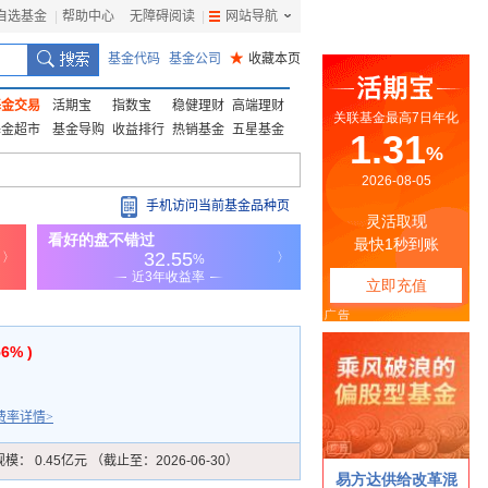
自选基金
|
帮助中心
无障碍阅读
|
网站导航
|
基金代码
基金公司
★
收藏本页
基金交易
活期宝
指数宝
稳健理财
高端理财
基金超市
基金导购
收益排行
热销基金
五星基金
手机访问当前基金品种页
56% )
费率详情>
规模：
0.45亿元 （截止至：2026-06-30）