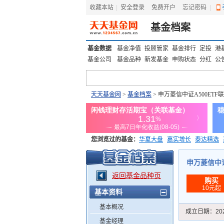
收藏本站
|
安全登录
|
免费开户
忘记密码
|
基金档案
基金数据
基金净值
投顾管家
基金排行
定投
港
基金公司
基金品种
新发基金
申购状态
分红
公
天天基金网
>
基金档案
> 申万菱信中证A500ETF
您浏览过的基金：
华夏大盘
嘉实增长
泰达精选
添富优势
华安宏利
上证180价值ETF
上投优势
申万菱信中证A
返回基金品种页
购买
10元起
基本资料
基本概况
成立日期：
20
基金经理