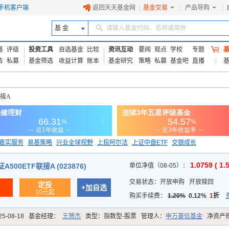
手机客户端
返回天天基金网
|
基金交易
|
产品导购
|
基 金
请输入基金代码、名称或简拼
基
评级
投资工具
自选基金
比较
资讯互动
要闻
观点
学校
专题
告
私募
基金筛选
收益计算
账本
基金研究
策略
私募
基金吧
直播
联接A
嘉实服务
易基策略
兴业全球视野
上投阿尔法
上证中盘ETF
交银成长
信诚蓝筹
1.0759 ( 1.
500ETF联接A (023876)
单位净值（08-05）：
交易状态：
开放申购
开放赎回
定投
+加自选
10元起
购买手续费：
1.20%
0.12%
1
折
25-08-18
基金经理：
王赟杰
类型：
指数型-股票
管理人：
申万菱信基金
净资产