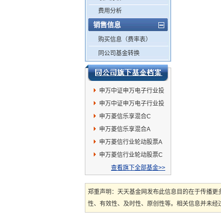
费用分析
销售信息
购买信息（费率表）
同公司基金转换
申万中证申万电子行业投
资指数(LOF)C
申万中证申万电子行业投
资指数(LOF)A
申万菱信乐享混合C
申万菱信乐享混合A
申万菱信行业轮动股票A
申万菱信行业轮动股票C
查看旗下全部基金>>
郑重声明：天天基金网发布此信息目的在于传播更
性、有效性、及时性、原创性等。相关信息并未经过