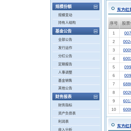
规模份额
东方红
规模变动
持有人结构
序号
股票
基金公告
1
00
全部公告
2
002
发行运作
3
000
分红公告
4
600
定期报告
5
09
人事调整
6
00
基金销售
7
688
其他公告
8
002
财务报表
9
601
财务指标
10
600
资产负债表
利润表
东方红
收入分析