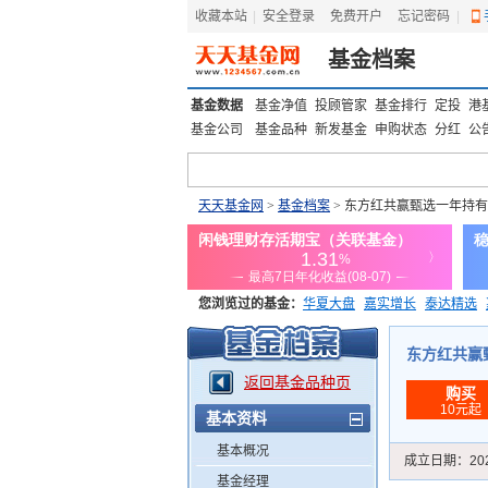
收藏本站
|
安全登录
|
免费开户
忘记密码
|
基金档案
基金数据
基金净值
投顾管家
基金排行
定投
港
基金公司
基金品种
新发基金
申购状态
分红
公
天天基金网
>
基金档案
> 东方红共赢甄选一年持有
您浏览过的基金：
华夏大盘
嘉实增长
泰达精选
添富优势
华安宏利
上证180价值ETF
上投优势
东方红共赢甄
返回基金品种页
购买
10元起
基本资料
基本概况
成立日期：
20
基金经理