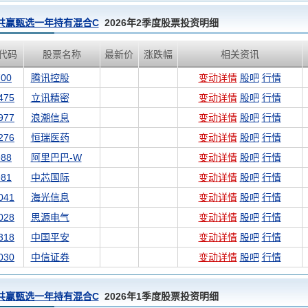
共赢甄选一年持有混合C
2026年2季度股票投资明细
代码
股票名称
最新价
涨跌幅
相关资讯
700
腾讯控股
变动详情
股吧
行情
475
立讯精密
变动详情
股吧
行情
977
浪潮信息
变动详情
股吧
行情
276
恒瑞医药
变动详情
股吧
行情
988
阿里巴巴-W
变动详情
股吧
行情
981
中芯国际
变动详情
股吧
行情
041
海光信息
变动详情
股吧
行情
028
思源电气
变动详情
股吧
行情
318
中国平安
变动详情
股吧
行情
030
中信证券
变动详情
股吧
行情
共赢甄选一年持有混合C
2026年1季度股票投资明细