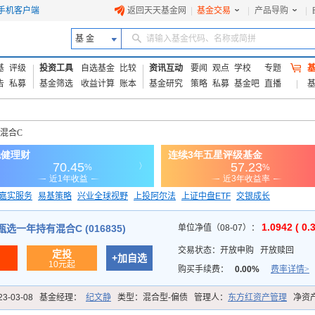
手机客户端
返回天天基金网
|
基金交易
|
产品导购
|
基 金
请输入基金代码、名称或简拼
基
评级
投资工具
自选基金
比较
资讯互动
要闻
观点
学校
专题
告
私募
基金筛选
收益计算
账本
基金研究
策略
私募
基金吧
直播
混合C
嘉实服务
易基策略
兴业全球视野
上投阿尔法
上证中盘ETF
交银成长
信诚蓝筹
1.0942 ( 0.
选一年持有混合C (016835)
单位净值（08-07）：
交易状态：
开放申购
开放赎回
定投
+加自选
10元起
购买手续费：
0.00%
费率详情>
23-03-08
基金经理：
纪文静
类型：
混合型-偏债
管理人：
东方红资产管理
净资