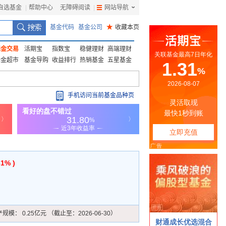
自选基金
|
帮助中心
无障碍阅读
|
网站导航
|
基金代码
基金公司
★
收藏本页
基金交易
活期宝
指数宝
稳健理财
高端理财
基金超市
基金导购
收益排行
热销基金
五星基金
手机访问当前基金品种页
31% )
产规模：
0.25亿元 （截止至：2026-06-30）