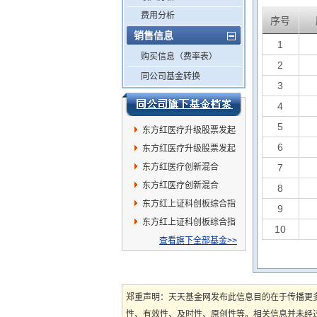
费用分析
序号
销售信息
1
购买信息（费率表）
2
同公司基金转换
3
4
5
东方红医疗升级股票发起
6
A
东方红医疗升级股票发起
C
东方红医疗创新混合
7
(QDII)C
东方红医疗创新混合
8
(QDII)A
东方红上证科创板综合指
9
数增强A
东方红上证科创板综合指
10
数增强C
查看旗下全部基金>>
郑重声明：天天基金网发布此信息目的在于传播更
性、有效性、及时性、原创性等。相关信息并未经过