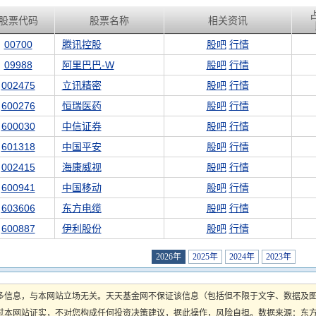
股票代码
股票名称
相关资讯
00700
腾讯控股
股吧
行情
09988
阿里巴巴-W
股吧
行情
002475
立讯精密
股吧
行情
600276
恒瑞医药
股吧
行情
600030
中信证券
股吧
行情
601318
中国平安
股吧
行情
002415
海康威视
股吧
行情
600941
中国移动
股吧
行情
603606
东方电缆
股吧
行情
600887
伊利股份
股吧
行情
2026年
2025年
2024年
2023年
多信息，与本网站立场无关。天天基金网不保证该信息（包括但不限于文字、数据及
本网站证实，不对您构成任何投资决策建议，据此操作，风险自担。数据来源：东方财富