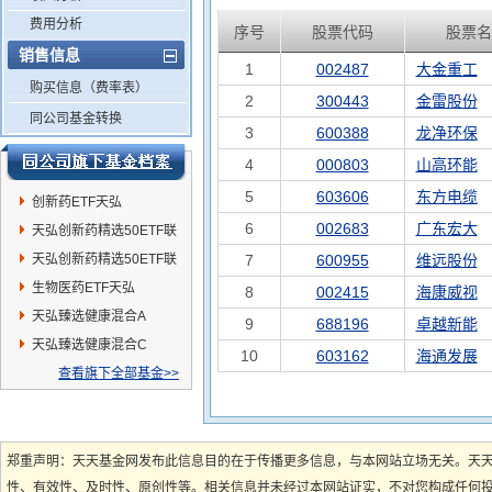
费用分析
序号
股票代码
股票名
销售信息
1
002487
大金重工
购买信息（费率表）
2
300443
金雷股份
同公司基金转换
3
600388
龙净环保
4
000803
山高环能
5
603606
东方电缆
创新药ETF天弘
6
002683
广东宏大
天弘创新药精选50ETF联
接C
天弘创新药精选50ETF联
7
600955
维远股份
接A
生物医药ETF天弘
8
002415
海康威视
天弘臻选健康混合A
9
688196
卓越新能
天弘臻选健康混合C
10
603162
海通发展
查看旗下全部基金>>
郑重声明：天天基金网发布此信息目的在于传播更多信息，与本网站立场无关。天
性、有效性、及时性、原创性等。相关信息并未经过本网站证实，不对您构成任何投资