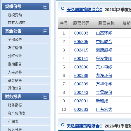
规模份额
天弘周期策略混合C
2026年2季
规模变动
持有人结构
序号
股票代码
股票名称
最新
基金公告
1
000803
山高环能
全部公告
2
605305
中际联合
发行运作
3
002415
海康威视
分红公告
4
600141
兴发集团
定期报告
5
603606
东方电缆
人事调整
6
600388
龙净环保
基金销售
7
600309
万华化学
其他公告
8
300443
金雷股份
财务报表
9
002001
新和成
财务指标
10
002683
广东宏大
资产负债表
利润表
天弘周期策略混合C
2026年1季
收入分析