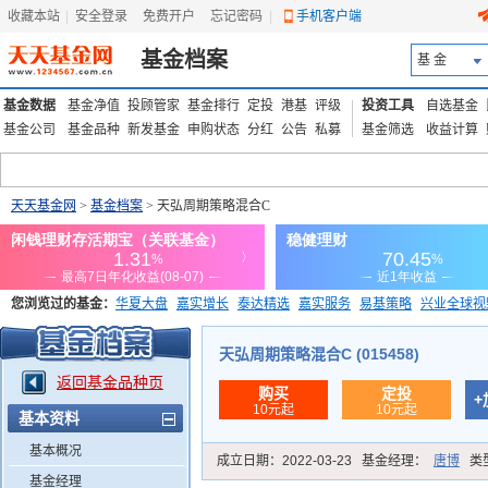
收藏本站
|
安全登录
|
免费开户
忘记密码
|
手机客户端
基金档案
基 金
基金数据
基金净值
投顾管家
基金排行
定投
港基
评级
投资工具
自选基金
基金公司
基金品种
新发基金
申购状态
分红
公告
私募
基金筛选
收益计算
天天基金网
>
基金档案
> 天弘周期策略混合C
您浏览过的基金：
华夏大盘
嘉实增长
泰达精选
嘉实服务
易基策略
兴业全球视
添富优势
华安宏利
上证180价值ETF
上投优势
信诚蓝筹
天弘周期策略混合C (015458)
返回基金品种页
购买
定投
+
10元起
10元起
基本资料
基本概况
成立日期：
2022-03-23
基金经理：
唐博
类
基金经理