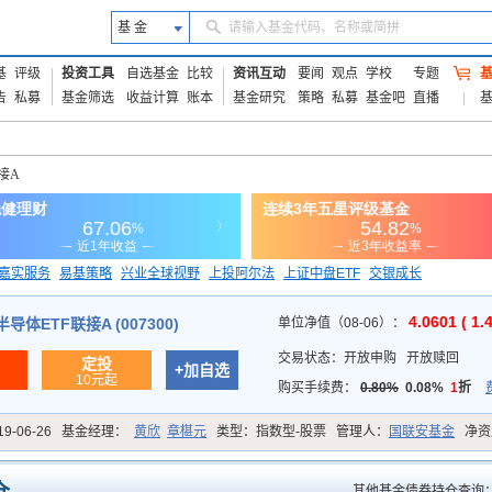
基 金
请输入基金代码、名称或简拼
基
评级
投资工具
自选基金
比较
资讯互动
要闻
观点
学校
专题
告
私募
基金筛选
收益计算
账本
基金研究
策略
私募
基金吧
直播
接A
嘉实服务
易基策略
兴业全球视野
上投阿尔法
上证中盘ETF
交银成长
信诚蓝筹
4.0601 ( 1.
体ETF联接A (007300)
单位净值（08-06）：
交易状态：
开放申购
开放赎回
定投
+加自选
10元起
购买手续费：
0.80%
0.08%
1
折
19-06-26
基金经理：
黄欣
章椹元
类型：
指数型-股票
管理人：
国联安基金
净资
其他基金债券持仓查询