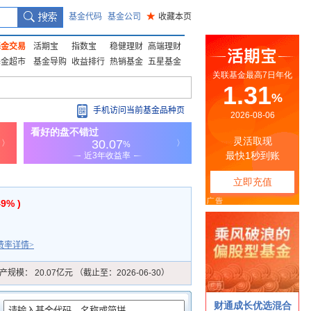
基金代码
基金公司
★
收藏本页
基金交易
活期宝
指数宝
稳健理财
高端理财
基金超市
基金导购
收益排行
热销基金
五星基金
手机访问当前基金品种页
49% )
费率详情>
产规模：
20.07亿元 （截止至：2026-06-30）
：