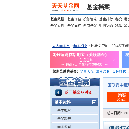
基金档案
基金数据
基金净值
投顾管家
基金排行
定投
港
基金公司
基金品种
新发基金
申购状态
分红
公
天天基金网
>
基金档案
> 国联安中证半导体ETF联
您浏览过的基金：
华夏大盘
嘉实增长
泰达精选
添富优势
华安宏利
上证180价值ETF
上投优势
国联安中证半导
返回基金品种页
购买
10元起
基本资料
基本概况
成立日期：
20
基金经理
基金公司