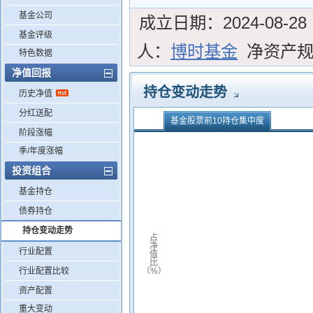
基金公司
成立日期：
2024-08-28
基金评级
人：
博时基金
净资产
特色数据
净值回报
持仓变动走势
历史净值
分红送配
基金股票前10持仓集中度
阶段涨幅
季/年度涨幅
投资组合
基金持仓
债券持仓
持仓变动走势
占
净
行业配置
值
比
行业配置比较
（%）
资产配置
重大变动