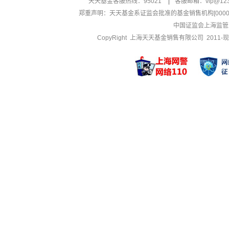
天天基金客服热线：95021
|
客服邮箱：
vip@12
郑重声明：
天天基金系证监会批准的基金销售机构[000000
中国证监会上海监管
CopyRight 上海天天基金销售有限公司 2011-现