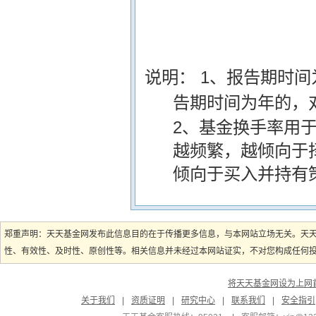
说明：
1、报告期时
告期时间为年的，
2、基金换手率用
越频繁，越倾向于
倾向于买入并持有
郑重声明：天天基金网发布此信息目的在于传播更多信息，与本网站立场无关。天
性、有效性、及时性、原创性等。相关信息并未经过本网站证实，不对您构成任何投资
将天天基金网设为上网
关于我们
|
资质证明
|
研究中心
|
联系我们
|
安全指引