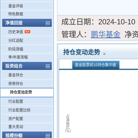
基金评级
特色数据
成立日期：
2024-10-10
净值回报
历史净值
管理人：
鹏华基金
净
分红送配
阶段涨幅
持仓变动走势
季/年度涨幅
基金股票前10持仓集中度
投资组合
基金持仓
债券持仓
持仓变动走势
行业配置
行业配置比较
占
资产配置
净
值
重大变动
比
（%）
规模份额