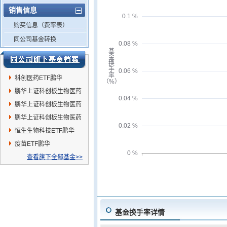
销售信息
0.1 %
购买信息（费率表）
同公司基金转换
0.08 %
基
金
换
手
0.06 %
率
科创医药ETF鹏华
（%）
鹏华上证科创板生物医药
0.04 %
ETF发起式联接C
鹏华上证科创板生物医药
ETF发起式联接A
鹏华上证科创板生物医药
0.02 %
ETF发起式联接I
恒生生物科技ETF鹏华
疫苗ETF鹏华
0 %
查看旗下全部基金>>
基金换手率详情