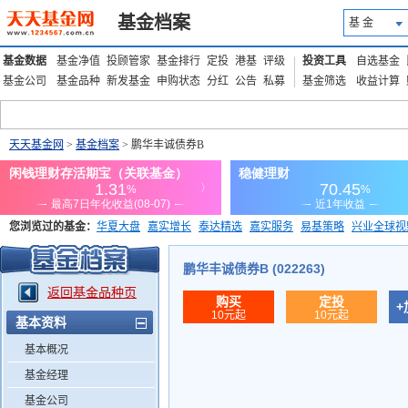
基金档案
基 金
基金数据
基金净值
投顾管家
基金排行
定投
港基
评级
投资工具
自选基金
基金公司
基金品种
新发基金
申购状态
分红
公告
私募
基金筛选
收益计算
天天基金网
>
基金档案
> 鹏华丰诚债券B
您浏览过的基金：
华夏大盘
嘉实增长
泰达精选
嘉实服务
易基策略
兴业全球视
添富优势
华安宏利
上证180价值ETF
上投优势
信诚蓝筹
鹏华丰诚债券B (022263)
返回基金品种页
购买
定投
+
10元起
10元起
基本资料
基本概况
基金经理
基金公司