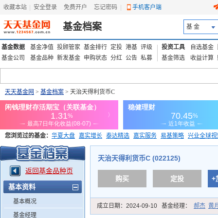
收藏本站
|
安全登录
|
免费开户
忘记密码
|
手机客户端
基金档案
基 金
基金数据
基金净值
投顾管家
基金排行
定投
港基
评级
投资工具
自选基金
基金公司
基金品种
新发基金
申购状态
分红
公告
私募
基金筛选
收益计算
天天基金网
>
基金档案
> 天治天得利货币C
您浏览过的基金：
华夏大盘
嘉实增长
泰达精选
嘉实服务
易基策略
兴业全球视
添富优势
华安宏利
上证180价值ETF
上投优势
信诚蓝筹
天治天得利货币C (022125)
返回基金品种页
购买
定投
+
基本资料
基本概况
成立日期：
2024-09-10
基金经理：
郝杰
黄
基金经理