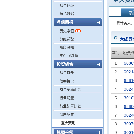
重大变
基金评级
累
特色数据
净值回报
累计买入、
历史净值
大成景
分红送配
阶段涨幅
序号
股票
季/年度涨幅
1
6886
投资组合
2
0021
基金持仓
3
6881
债券持仓
4
0024
持仓变动走势
5
3010
行业配置
6
6880
行业配置比较
资产配置
7
0024
重大变动
8
3007
规模份额
9
3001