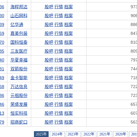
36
海程邦达
股吧
行情
档案
97
30
山石网科
股吧
行情
档案
90
39
亿华通
股吧
行情
档案
88
69
嘉美包装
股吧
行情
档案
84
70
国科恒泰
股吧
行情
档案
81
85
三友医疗
股吧
行情
档案
80
40
华夏幸福
股吧
行情
档案
79
81
双箭股份
股吧
行情
档案
74
49
金卡智能
股吧
行情
档案
71
68
万达信息
股吧
行情
档案
72
86
元祖股份
股吧
行情
档案
72
46
荣盛发展
股吧
行情
档案
65
13
恒实科技
股吧
行情
档案
60
79
招商蛇口
股吧
行情
档案
56
2025年
2024年
2023年
2022年
2021年
2020年
20