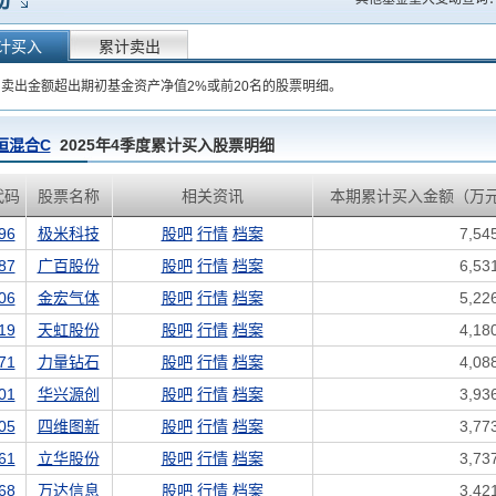
动
计买入
累计卖出
卖出金额超出期初基金资产净值2%或前20名的股票明细。
恒混合C
2025年4季度累计买入股票明细
代码
股票名称
相关资讯
本期累计买入金额（万
96
极米科技
股吧
行情
档案
7,54
87
广百股份
股吧
行情
档案
6,53
06
金宏气体
股吧
行情
档案
5,22
19
天虹股份
股吧
行情
档案
4,18
71
力量钻石
股吧
行情
档案
4,08
01
华兴源创
股吧
行情
档案
3,93
05
四维图新
股吧
行情
档案
3,77
61
立华股份
股吧
行情
档案
3,73
68
万达信息
股吧
行情
档案
3,42