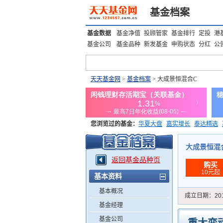
基金档案
基金数据
基金净值
投顾管家
基金排行
定投
港
基金公司
基金品种
新发基金
申购状态
分红
公
天天基金网
>
基金档案
> 大成景恒混合C
您浏览过的基金：
华夏大盘
嘉实增长
泰达精选
添富优势
华安宏利
上证180价值ETF
上投优势
大成景恒混合C
返回基金品种页
购买
10元起
基本资料
基本概况
成立日期：
20
基金经理
基金公司