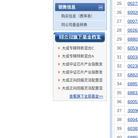
25
0027
销售信息
26
6002
购买信息（费率表）
27
0007
同公司基金转换
28
0026
29
6880
30
6053
大成专精特新混合C
大成专精特新混合A
31
6003
大成中证芯片产业指数发
32
0023
起式C
大成中证芯片产业指数发
33
6882
起式A
大成正向回报灵活配置混
34
6885
合A
大成正向回报灵活配置混
35
6883
合C
查看旗下全部基金>>
36
6005
37
3009
38
6004
39
6038
40
6885