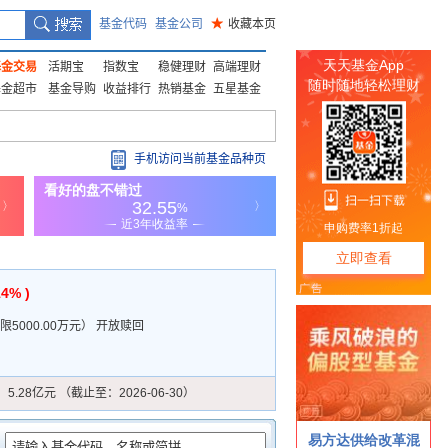
基金代码
基金公司
★
收藏本页
基金交易
活期宝
指数宝
稳健理财
高端理财
基金超市
基金导购
收益排行
热销基金
五星基金
手机访问当前基金品种页
14% )
5000.00万元
）
开放赎回
：
5.28亿元 （截止至：2026-06-30）
：