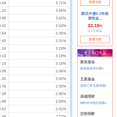
0.44
3.71%
1.22
3.65%
9.85
3.62%
0.42
3.54%
2.64
3.36%
2.40
3.31%
1.16
3.23%
9.18
3.18%
7.23
3.10%
9.08
3.06%
1.45
3.02%
8.76
2.92%
7.28
2.85%
5.88
2.84%
8.52
2.81%
5.49
2.77%