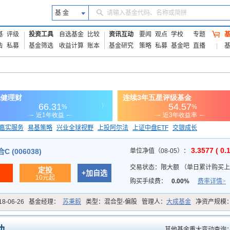
基 金
请输入基金代码、名称或简拼
基
评级
投资工具
自选基金
比较
资讯互动
要闻
观点
学校
专题
告
私募
基金筛选
收益计算
账本
基金研究
策略
私募
基金吧
直播
嘉实服务
易基策略
兴业全球视野
上投阿尔法
上证中盘ETF
交银成长
信诚蓝筹
3.3577 ( 0.
 (006038)
单位净值（08-05）：
交易状态：
限大额
（
单日累计购买上限
定投
+加自选
10元起
购买手续费：
0.00%
费率详情>
18-06-26
基金经理：
苏秉毅
类型：
混合型-偏股
管理人：
大成基金
净资产规模
其他基金重大变动查询