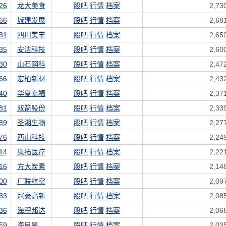
26
龙大美食
股吧
行情
档案
2,73
66
城建发展
股吧
行情
档案
2,68
31
四川美丰
股吧
行情
档案
2,65
35
安洁科技
股吧
行情
档案
2,60
30
山石网科
股吧
行情
档案
2,47
66
宏柏新材
股吧
行情
档案
2,43
40
华夏幸福
股吧
行情
档案
2,37
81
双箭股份
股吧
行情
档案
2,33
89
圣湘生物
股吧
行情
档案
2,27
76
西山科技
股吧
行情
档案
2,24
14
康拓医疗
股吧
行情
档案
2,22
16
方大炭素
股吧
行情
档案
2,14
00
广联航空
股吧
行情
档案
2,09
33
冠豪高新
股吧
行情
档案
2,08
36
海程邦达
股吧
行情
档案
2,06
59
海目星
股吧
行情
档案
2,03