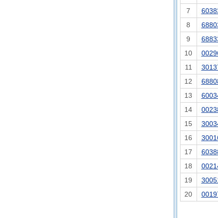
7
6038
8
6880
9
6883
10
0029
11
3013
12
6880
13
6003
14
0023
15
3003
16
3001
17
6038
18
0021
19
3005
20
0019