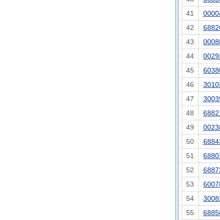
41
0000
42
6882
43
0008
44
0029
45
6038
46
3010
47
3003
48
6882
49
0023
50
6884
51
6880
52
6887
53
6007
54
3008
55
6885