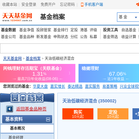
收藏本站
|
安全登录
|
免费开户
忘记密码
|
手机客户端
基金档案
基 金
基金数据
基金净值
投顾管家
基金排行
定投
港基
评级
投资工具
自选基金
基金公司
基金品种
新发基金
申购状态
分红
公告
私募
基金筛选
收益计算
天天基金网
>
基金档案
> 天治低碳经济混合
您浏览过的基金：
华夏大盘
嘉实增长
泰达精选
嘉实服务
易基策略
兴业全球视
添富优势
华安宏利
上证180价值ETF
上投优势
信诚蓝筹
天治低碳经济混合 (350002)
返回基金品种页
购买
定投
+
10元起
10元起
基本资料
基本概况
基金经理