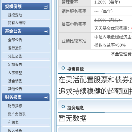
管理费率
1.20%（每年）
规模份额
销售服务费率
---（每年）
规模变动
1.50%（前端）
持有人结构
最高申购费率
天天基金优惠费率：
基金公告
中证内地低碳经济主
全部公告
业绩比较基准
指数收益率×50%
发行运作
基金管理费
分红公告
定期报告
投资目标
人事调整
在灵活配置股票和债券
基金销售
其他公告
追求持续稳健的超额回
财务报表
财务指标
投资理念
资产负债表
暂无数据
利润表
收入分析