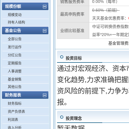
销售服务费率
0.00%（每年）
规模份额
0.60%（前端）
最高申购费率
规模变动
天天基金优惠费率：
持有人结构
中证可转换债券指数收
基金公告
业绩比较基准
益率*20%+一年期
全部公告
基金管理费
发行运作
分红公告
投资目标
定期报告
通过对宏观经济、资本
人事调整
变化趋势,力求准确把
基金销售
其他公告
资风险的前提下,力争
财务报表
报。
财务指标
资产负债表
投资理念
利润表
暂无数据
收入分析