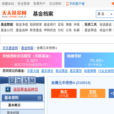
收藏本站
|
安全登录
|
免费开户
忘记密码
|
手机客户端
基金档案
基 金
基金数据
基金净值
投顾管家
基金排行
定投
港基
评级
投资工具
自选基金
基金公司
基金品种
新发基金
申购状态
分红
公告
私募
基金筛选
收益计算
天天基金网
>
基金档案
> 金鹰元丰债券A
您浏览过的基金：
华夏大盘
嘉实增长
泰达精选
嘉实服务
易基策略
兴业全球视
添富优势
华安宏利
上证180价值ETF
上投优势
信诚蓝筹
金鹰元丰债券A (210014)
返回基金品种页
购买
定投
+
10元起
10元起
基本资料
基本概况
基金经理