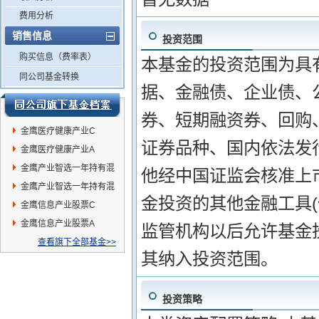
费用分析
销售信息
投资范围
购买信息（费率表）
本基金的投资范围为具
同公司基金转换
据、金融债、企业债、
券、短期融资券、回购
金鹰医疗健康产业C
证券品种、国内依法发
金鹰医疗健康产业A
金鹰产业智选一年持有混
他经中国证监会核准上
合C
金鹰产业智选一年持有混
金投资的其他金融工具(
合A
金鹰信息产业股票C
金鹰信息产业股票A
监管机构以后允许基金
查看旗下全部基金>>
其纳入投资范围。
投资策略