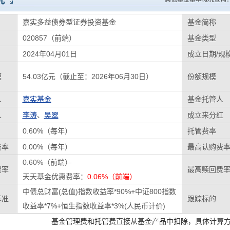
况
嘉实多益债券型证券投资基金
基金简称
020857（前端）
基金类型
2024年04月01日
成立日期/规
模
54.03亿元（截止至：2026年06月30日）
份额规模
人
嘉实基金
基金托管人
人
李涛
、
吴翠
成立来分红
0.60%（每年）
托管费率
费率
0.00%（每年）
最高认购费
0.60%（前端）
费率
最高赎回费
天天基金优惠费率：
0.06%（前端）
中债总财富(总值)指数收益率*90%+中证800指数
基准
跟踪标的
收益率*7%+恒生指数收益率*3%(人民币计价)
基金管理费和托管费直接从基金产品中扣除，具体计算