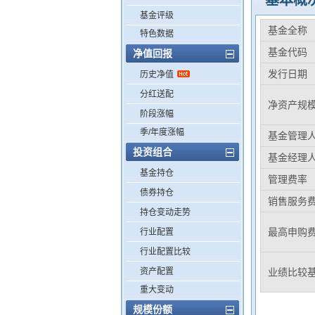
基本概
基金评级
基金全称
特色数据
基金代码
净值回报
发行日期
历史净值
分红送配
净资产规
阶段涨幅
季/年度涨幅
基金管理
投资组合
基金经理
基金持仓
管理费率
债券持仓
销售服务
持仓变动走势
最高申购
行业配置
行业配置比较
资产配置
业绩比较
重大变动
规模份额