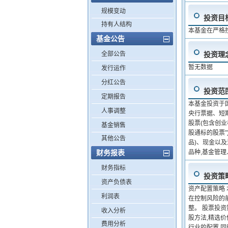
规模变动
投资目
持有人结构
本基金在严格
基金公告
全部公告
投资理
暂无数据
发行运作
分红公告
投资范
定期报告
本基金投资于
人事调整
央行票据、短
股票(包含创
基金销售
股通标的股票”
其他公告
品)、现金以
财务报表
品种,基金管
财务指标
投资策
资产负债表
资产配置策略
利润表
在控制风险的
整。 股票投资
收入分析
股方法,精选
费用分析
行业的配置,同