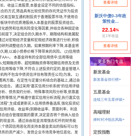
成长、收益三类股票,本基金设定不同的估值指标。
结合的方式,筛选具有比较优势的存托凭证作为投资
场交易互联互通机制投资于香港股票市场,不使用合
上行板块中的优质港股纳入本基金的股票投资组合。
变化趋势和信用风险变化等因素,并结合各种固定收
的前提下,决定组合的久期水平、期限结构和类属配
将通过对宏观经济变量和宏观经济政策进行分析,积极
的研判调整组合久期。如果预期利率下降,本基金将
期,以减小债券价格下降带来的风险。 (2)信用债
AA+。 本基金持有的全部信用债中,信用等级
0%;短期融资券、超短期融资券等短期信用债及无债
信用等级下降,不符合上述投资约定的,基金管理人
构不包含中债资信评估有限责任公司)为准。 1)
置两方面。在定性与定量分析结合的基础上,通过自
化组合。 通过采用“嘉实信用分析系统”的信用评级
分析、债务契约分析、特殊事项风险分析等,依靠嘉
势等情况,严格遵守嘉实信用分析流程,执行嘉实信
库流程”,生成或更新买入信用债券备选库,强化投资纪
、信用评级、收益率(到期收益率、票面利率、利息
结合组合管理层面的要求,决定是否将个债纳入组合
强的现金流、通过自由现金流增强去杠杆的财务能
;个债因信用恶化而支持本基金卖出的指标可以包
债务的资产减少、发债企业市场竞争地位恶化、发