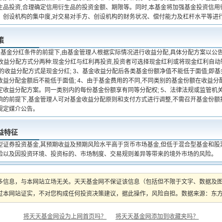
生品投资,合理确定信用衍生品的投资金额、期限等。同时,本基金将加强基金投资信用
、创设机构的集中度,对交易对手方、创设机构的财务状况、偿付能力及杠杆水平等进
策
关基金分红条件的前提下,由基金管理人根据实际情况进行收益分配,具体分配方案以公
基金收益分配方式分两种:现金分红与红利再投资,投资者可选择现金红利或将现金红利自
认的收益分配方式是现金分红; 3、基金收益分配后各类基金份额净值不能低于面值;即
收益分配金额后不能低于面值; 4、由于基金费用的不同,不同类别的基金份额在收益分
定收益分配方案。同一类别内的每份基金份额享有同等分配权; 5、法律法规或监管机关
响的前提下,基金管理人可对基金收益分配原则和支付方式进行调整,不需召开基金份额
规定媒介公告。
益特征
型证券投资基金,其预期收益及预期风险水平高于货币市场基金,但低于混合型基金和股
险以及因投资环境、投资标的、市场制度、交易规则差异等带来的境外市场的风险。
多信息，与本网站立场无关。天天基金网不保证该信息（包括但不限于文字、数据及
本网站证实，不对您构成任何投资决策建议，据此操作，风险自担。数据来源：东方财富
将天天基金网设为上网首页吗？
将天天基金网添加到收藏夹吗？