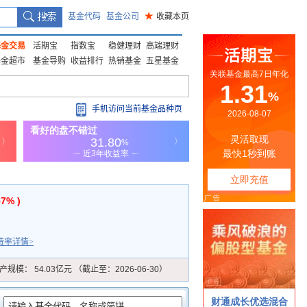
基金代码
基金公司
★
收藏本页
基金交易
活期宝
指数宝
稳健理财
高端理财
基金超市
基金导购
收益排行
热销基金
五星基金
手机访问当前基金品种页
57% )
费率详情>
产规模：
54.03亿元 （截止至：2026-06-30）
：