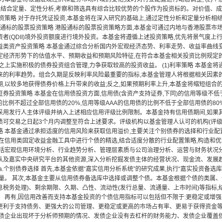
式,结合定量、定性分析,考察和筛选具有综合比较优势的个股作为投资标的。对价值、
投资策略 对于存托凭证投资,本基金将在深入研究的基础上,通过定性分析和定量分析相
港股通标的股票投资策略 港股通标的股票投资策略方面,本基金可通过内地与香港股票市
资者(QDII)境外投资额度进行境外投资。本基金将遵循上述投资策略,优先将景气度
益类资产投资策略 本基金通过综合分析国内外宏观经济态势、利率走势、收益率曲线
定经济形势下的估值水平、预期收益和预期风险特征,在符合本基金相关投资比例规定
之上实施积极的债券投资组合管理,力争获取较高的投资收益。 (1)利率策略 本基金
来的利率趋势。组合久期是反映利率风险最重要的指标,本基金管理人将根据相关因素
,以较多地获得债券价格上升带来的收益;反之,如果预期利率上升,本基金将缩短组合的久
券投资策略 本基金在信用债投资方面,信用债(含资产支持证券,下同)的信用等级不低于
的比例不超过全部信用债的20%,信用等级AAA的信用债的比例不低于全部信用债的8
采用发行人主体评级并纳入上述相应信用评级比例限制。本基金持有信用债期间,如果其
债可交易之日起3个月内调整至符合上述要求。评级机构以基金管理人认可的机构(评级机
略 本基金通过承担适度的信用风险来获取信用溢价,主要关注个别债券的选择和行业配
,在信用类固定收益金融工具中进行个债的精选,结合适度分散的行业配置策略,构造和优
包括宏观信用环境分析、行业趋势分析、管理层素质与公司治理分析、运营与财务状况
队及嘉实中央研究平台的其他资源,深入分析挖掘发债主体的经营状况、现金流、发展趋
a.个别债券选择 首先,本基金依据“嘉实信用分析系统”的研究成果,执行“嘉实投资备选
质量。 其次,本基金主要从信用债券备选库中选择或调整个债。本基金根据个债的类属
息税务处理)、剩余期限、久期、凸性、流动性(发行总量、流通量、上市时间)等指标,
。 再有,因信用改善而支持本基金投资的个债信用指标可以包括但不限于:更稳定或增
更利于支持债务、更强大的公司管理、更稳定或更高的市场占有率、更易于获得资金等
发债企业出现坏于分析师预期的情况、发债企业没有去杠杆的财务能力、发债企业覆盖