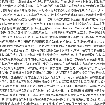
金的途径减少、发债企业发生管理层的重大变化、个债已达到本基金对其设定的目标
配置 宏观信用环境变化,影响同一发债人的违约概率,影响不同发债人间的违约相关度,
不同信用等级发债人的违约概率。同时,不同行业对宏观经济的相关性差异显著,不同行
实中央研究平台,基于深入的宏观信用环境、行业发展趋势等基本面研究,运用定性定量模
策略,从组合层面动态优化风险收益。 c.信用风险控制措施 本基金实施谨慎的信用评
情况出现恶化时,运用“尽早出售(firstsale,bestsale)”策略,控制投资风险。
指标范围等描述性统计指标,还运用VaR、CreditMetrics、CreditPortfolio
以便有效评估和控制组合信用风险暴露。 (3)期限结构配置策略 本基金对同一类属收
组合约束条件的情形下,通过嘉实债券组合优化数量模型,确定最优的期限结构。本基
(4)骑乘策略 本基金将采用骑乘策略增强组合的持有期收益。当债券收益率曲线比较陡
峭处的债券,也即收益率水平处于相对高位的债券,随着持有期限的延长,债券的剩余期
是债券价格的走高,而这一期间债券的涨幅将会高于其他期间,有助于获得丰厚的价差收益
券收益率的情形,通过正回购将所获得的资金投资于债券,利用杠杆放大债券投资的收益
投资方面,兼具权益类证券与固定收益类证券的特性。本基金一方面将对发债主体的信
护,防范信用风险,另一方面,还会进一步分析标的公司的盈利和成长能力以确定可转换
面研究,从行业基本面、公司的行业地位、竞争优势、盈利能力、治理结构等方面进行考
基金将在定量分析与主动研究相结合的基础上,结合可转换债券/可交换债券的交易价格
换时机。 基金投资策略 本基金投资于全市场股票ETF。 对于指数基金及指数增强基
流动性、跟踪误差等量化指标筛选,并结合本基金的投资目标及基金投资策略进行投资,
品投资将严格遵守中国证监会及相关法律法规的约束,合理利用国债期货、信用衍生品等
管理现金流量或降低建仓或调仓过程中的冲击成本等。 (1)国债期货投资策略 本基金
基金将在风险可控的前提下,本着谨慎原则,参与国债期货的投资,以管理投资组合的系统
易制订严格的授权管理制度和投资决策流程,确保研究分析、投资决策、交易执行及风
品投资策略 本基金按照风险管理原则,以风险对冲为目的,参与信用衍生品交易。本基金