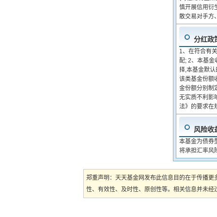
慎开展信用衍
散交易对手方
分红政
1、在符合有
配; 2、本
择,本基金默
该类基金份额
金份额分别制
无实质不利影
法》的要求在
风险收
本基金为债券
将承担汇率风
郑重声明：天天基金网发布此信息目的在于传播更
性、有效性、及时性、原创性等。相关信息并未经过