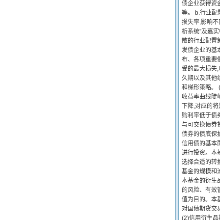
债企业获得资
等。 b.行业
损失率,影响
析系统”及嘉
散的行业配置
发债企业的基本面
布、各项重要偿债
受的最大损失,
久期以及其他
和梯形策略。 
收益率曲线陡
下降,对应的将
购利率低于债
与可交换债券
债券的债底保
信用债的基本
进行投资。本
选择合适的转
基金的规模和
本基金的衍生
的风险、有效
值为目的。本
对国债期货交
(2)信用衍生