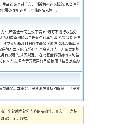
衍生品的交易对手方、创设机构的风险管理,合理分
行必要的尽职调查与严格的准入管理。
告为准,若基金合同生效不满3个月可不进行收益分
动转为相应类别的基金份额进行再投资;若投资者不选
基金收益分配基准日的各类基金份额净值减去每单位
配数额方面可能有所不同,基金管理人可对各类别基
另有规定的,从其规定。 在对基金份额持有人利益
持有人大会,但应于变更实施日前按照《信息披露办
票型基金。本基金可投资港股通标的股票,一旦投资
图表）全部或者部分内容的准确性、真实性、完整
Choice数据。