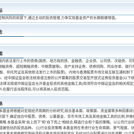
标
控制风险的前提下,通过主动的投资管理,力争实现基金资产的长期稳健增值。
念
围
国内依法发行上市的债券(国债、地方政府债、金融债、企业债、公司债、次级债、可转
期融资券、超短期融资券、中期票据等)、资产支持证券、债券回购、同业存单、银行存
业板、存托凭证及其他依法发行上市的股票)、内地与香港股票市场交易互联互通机制下
)、经中国证监会依法核准或注册的公开募集的股票交易型开放式证券投资基金(以下统称
及法律法规或中国证监会允许基金投资的其他金融工具(但须符合中国证监会的相关规定
理人在履行适当程序后,可以将其纳入投资范围。
略
 本基金将根据对宏观经济周期的分析研究,结合基本面、政策面、资金面等多种因素综
前提下,确定组合中股票、债券、公募基金、货币市场工具及其他金融工具的比例,并
策略 本基金采用“自上而下”和“自下而上”相结合,精选行业和个股的策略。以公司行
价值被低估的投资品种。 (1)行业投资策略:本基金将在考虑行业生命周期、景气程度
时本基金将根据宏观经济和证券市场环境的变化,及时对行业配置进行动态调整; (2)个