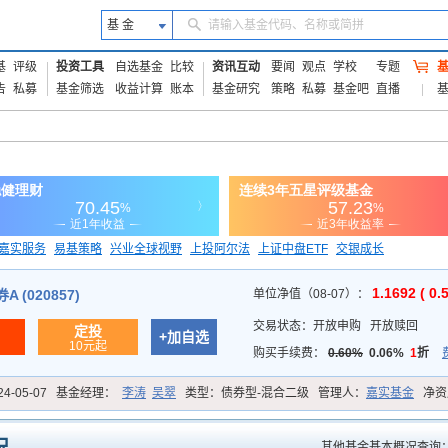
基 金
请输入基金代码、名称或简拼
基
评级
投资工具
自选基金
比较
资讯互动
要闻
观点
学校
专题
告
私募
基金筛选
收益计算
账本
基金研究
策略
私募
基金吧
直播
嘉实服务
易基策略
兴业全球视野
上投阿尔法
上证中盘ETF
交银成长
信诚蓝筹
1.1692 ( 0.
 (020857)
单位净值（08-07）：
交易状态：
开放申购
开放赎回
定投
+加自选
10元起
购买手续费：
0.60%
0.06%
1
折
24-05-07
基金经理：
李涛
吴翠
类型：
债券型-混合二级
管理人：
嘉实基金
净资
其他基金基本概况查询