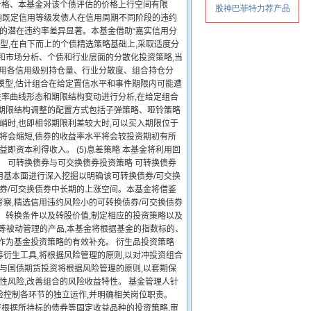
价格、本基金对该个债评估的价格上行空间有限
影响既定信用等级发债人在信用周期不同阶段的违约
业的潜在违约率差异显著。本基金借助“嘉实信用分
型,在自下而上的个债精选策略基础上,采取适度分
估和市场分析、个债和行业层面的分散化投资策略,当
 本基金使用各信用级别持仓量、行业分散度、组合持仓分
Views等模型,估计组合在给定置信水平和事件期限内可能遭
益率曲线形态和期限结构变动进行分析,在给定组合
金期限结构调整的配置方式包括子弹策略、哑铃策略
峭时,也即相邻期限利差较大时,可以买入期限位于
限将会缩短,债券的收益率水平将会较投资期初有所
即资本利得收入。 (5)息差策略 本基金将利用回
。 可转换债券与可交换债券投资策略 可转换债券
用基本面进行深入挖掘以明确该可转换债券/可交换
债券/可交换债券中长期的上涨空间。本基金将借鉴
察,精选信用违约风险小的可转换债券/可交换债券
、转换条件以及转股价值,制定相应的投资策略以及
金等被动管理的产品,本基金将根据基金的指数标的、
作为基金投资策略的有效补充。 衍生品投资策略
衍生工具,将根据风险管理的原则,以对冲投资组合
参与国债期货投资将根据风险管理的原则,以套期保
性风险,改善组合的风险收益特性。 基金管理人针
险控制各环节的独立运作,并明确相关岗位职责。
将根据所持标的债券等固定收益品种的投资策略,审