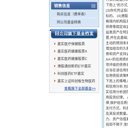
下而上”的方
销售信息
(3)存托凭证
购买信息（费率表）
标的。 (4)
格境内机构投
同公司基金转换
债券等固定收
益类资产在特
置,并在此基础
主动的预测未
嘉实医疗保健股票
增加组合的久期
嘉实医药健康股票A
券和资产支持证
嘉实医药健康股票C
AA+的信用债
项评级的债券
港股通创新药ETF嘉实
应当在该信用
科创医药ETF嘉实
信用债投资策
嘉实上证科创板生物医药
下而上的策略
和信用分析,
ETF发起联接A
查看旗下全部基金>>
实信用分析团
用投资纪律。 
律,保护组合
支付方式、利
及其投资数量
力、资产估值
括但不限于: