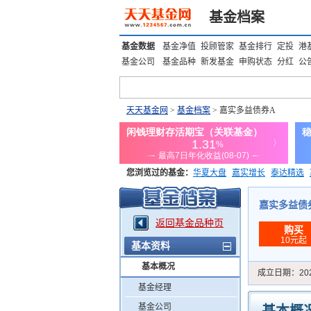
基金档案
基金数据
基金净值
投顾管家
基金排行
定投
港
基金公司
基金品种
新发基金
申购状态
分红
公
天天基金网
>
基金档案
> 嘉实多益债券A
您浏览过的基金：
华夏大盘
嘉实增长
泰达精选
添富优势
华安宏利
上证180价值ETF
上投优势
嘉实多益债券A
返回基金品种页
购买
10元起
基本资料
基本概况
成立日期：
20
基金经理
基金公司