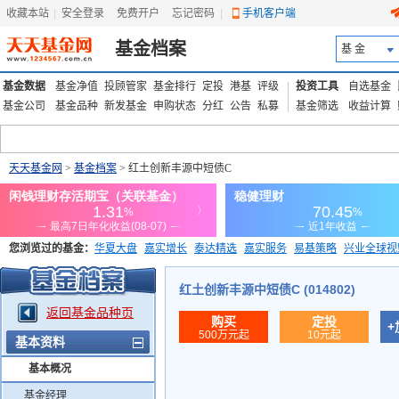
收藏本站
|
安全登录
|
免费开户
忘记密码
|
手机客户端
基金档案
基 金
基金数据
基金净值
投顾管家
基金排行
定投
港基
评级
投资工具
自选基金
基金公司
基金品种
新发基金
申购状态
分红
公告
私募
基金筛选
收益计算
天天基金网
>
基金档案
> 红土创新丰源中短债C
您浏览过的基金：
华夏大盘
嘉实增长
泰达精选
嘉实服务
易基策略
兴业全球视
添富优势
华安宏利
上证180价值ETF
上投优势
信诚蓝筹
红土创新丰源中短债C (014802)
返回基金品种页
购买
定投
+
500万元起
10元起
基本资料
基本概况
基金经理