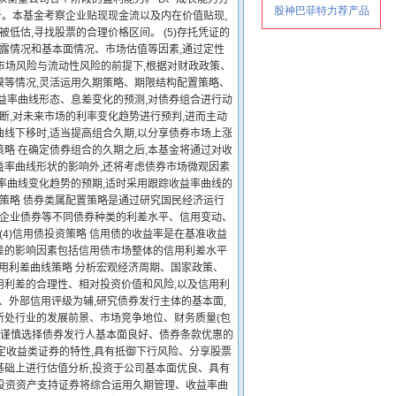
。本基金考察企业贴现现金流以及内在价值贴现,
被低估,寻找股票的合理价格区间。 (5)存托凭证的
披露情况和基本面情况、市场估值等因素,通过定性
市场风险与流动性风险的前提下,根据对财政政策、
模等情况,灵活运用久期策略、期限结构配置策略、
益率曲线形态、息差变化的预测,对债券组合进行动
断,对未来市场的利率变化趋势进行预判,进而主动
线下移时,适当提高组合久期,以分享债券市场上涨
策略 在确定债券组合的久期之后,本基金将通过对收
益率曲线形状的影响外,还将考虑债券市场微观因素
率曲线变化趋势的预期,适时采用跟踪收益率曲线的
置策略 债券类属配置策略是通过研究国民经济运行
、企业债券等不同债券种类的利差水平、信用变动、
4)信用债投资策略 信用债的收益率是在基准收益
差的影响因素包括信用债市场整体的信用利差水平
信用利差曲线策略 分析宏观经济周期、国家政策、
用利差的合理性、相对投资价值和风险,以及信用利
、外部信用评级为辅,研究债券发行主体的基本面,
所处行业的发展前景、市场竞争地位、财务质量(包
,谨慎选择债券发行人基本面良好、债券条款优惠的
固定收益类证券的特性,具有抵御下行风险、分享股票
基础上进行估值分析,投资于公司基本面优良、具有
金投资资产支持证券将综合运用久期管理、收益率曲