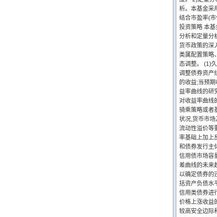
析。本基金采
结合市盈率(市
投资策略 本
分析和定量分
货币政策的深
类属配置策略
态调整。 (1
调整债券资产
的收益;当预期
益率曲线的研
对收益率曲线
骑乘策略或者
状况,货币市
流动性溢价等要
率基础上加上
和债券发行主
信用债市场容
差曲线的未来趋
以确定债券的
括资产负债水
信用类债券进行
价格上涨收益
较高安全边际