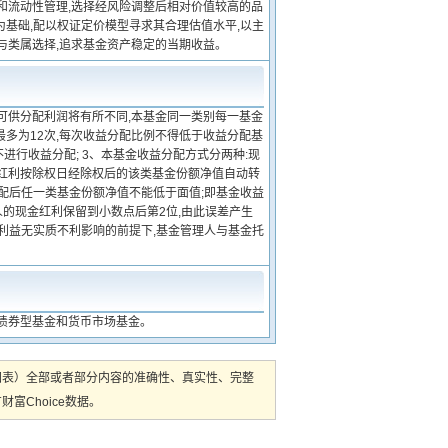
和流动性管理,选择经风险调整后相对价值较高的品
为基础,配以权证定价模型寻求其合理估值水平,以主
与类属选择,追求基金资产稳定的当期收益。
可供分配利润将有所不同,本基金同一类别每一基金
最多为12次,每次收益分配比例不得低于收益分配基
进行收益分配; 3、本基金收益分配方式分两种:现
金红利按除权日经除权后的该类基金份额净值自动转
分配后任一类基金份额净值不能低于面值;即基金收益
人的现金红利保留到小数点后第2位,由此误差产生
人利益无实质不利影响的前提下,基金管理人与基金托
债券型基金和货币市场基金。
图表）全部或者部分内容的准确性、真实性、完整
Choice数据。