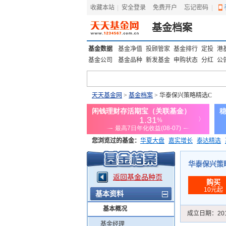
收藏本站
|
安全登录
|
免费开户
忘记密码
|
基金档案
基金数据
基金净值
投顾管家
基金排行
定投
港
基金公司
基金品种
新发基金
申购状态
分红
公
天天基金网
>
基金档案
> 华泰保兴策略精选C
您浏览过的基金：
华夏大盘
嘉实增长
泰达精选
添富优势
华安宏利
上证180价值ETF
上投优势
华泰保兴策略精
返回基金品种页
购买
10元起
基本资料
基本概况
成立日期：
20
基金经理