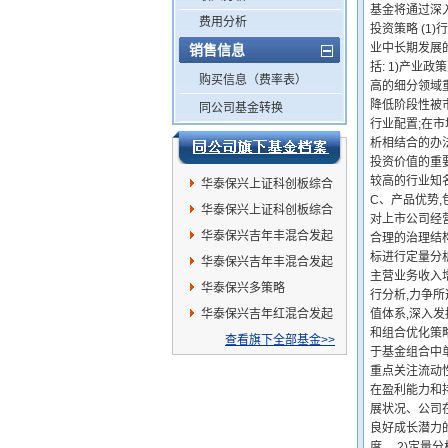
基金将通过深
费用分析
投资策略 (
业中长期发展
销售信息
括: 1)产业
购买信息（费率表）
高的细分领域重
降低阶段性被市
同公司基金转换
行业配置;在市
析相结合的办
投资价值的重要
较高的行业知名
华泰保兴上证科创板综合
C、产品优势,
指数增强发起A
华泰保兴上证科创板综合
对上市公司经
指数增强发起C
华泰保兴吉年丰混合发起
合理的治理结
标进行定量分
A
华泰保兴吉年丰混合发起
主营业务收入
C
华泰保兴多策略
行分析,力争
华泰保兴吉年红混合发起
值体系,深入发
和组合优化策
A
查看旗下全部基金>>
于基金组合中单
重点关注流动
在盈利能力和
展状况、公司
良好成长潜力
度。 2)定量