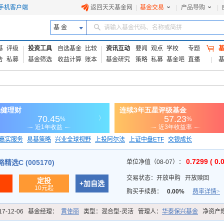
手机客户端
返回天天基金网
|
基金交易
|
产品导购
|
基 金
请输入基金代码、名称或简拼
基
评级
投资工具
自选基金
比较
资讯互动
要闻
观点
学校
专题
告
私募
基金筛选
收益计算
账本
基金研究
策略
私募
基金吧
直播
嘉实服务
易基策略
兴业全球视野
上投阿尔法
上证中盘ETF
交银成长
信诚蓝筹
0.7299 ( 0.
选C (005170)
单位净值（08-07）：
交易状态：
开放申购
开放赎回
定投
+加自选
10元起
购买手续费：
0.00%
费率详情>
17-12-06
基金经理：
黄佳丽
类型：
混合型-灵活
管理人：
华泰保兴基金
净资产