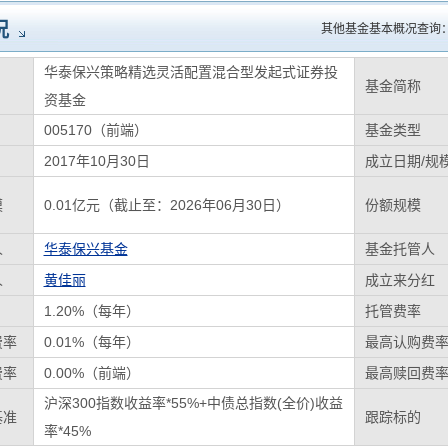
况
其他基金基本概况查询
华泰保兴策略精选灵活配置混合型发起式证券投
基金简称
资基金
005170（前端）
基金类型
2017年10月30日
成立日期/规
模
0.01亿元（截止至：2026年06月30日）
份额规模
人
华泰保兴基金
基金托管人
人
黄佳丽
成立来分红
1.20%（每年）
托管费率
费率
0.01%（每年）
最高认购费
费率
0.00%（前端）
最高赎回费
沪深300指数收益率*55%+中债总指数(全价)收益
基准
跟踪标的
率*45%