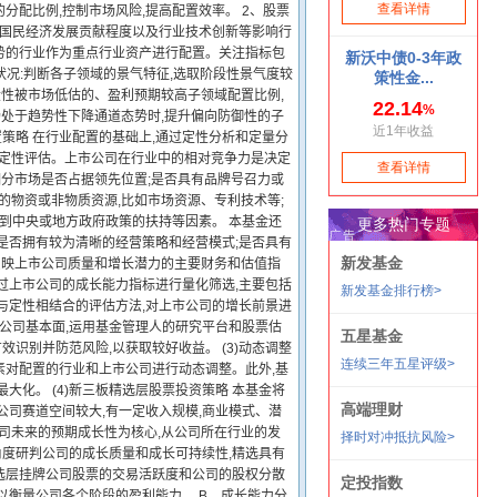
配比例,控制市场风险,提高配置效率。 2、股票
对国民经济发展贡献程度以及行业技术创新等影响行
势的行业作为重点行业资产进行配置。关注指标包
气状况:判断各子领域的景气特征,选取阶段性景气度较
段性被市场低估的、盈利预期较高子领域配置比例,
场处于趋势性下降通道态势时,提升偏向防御性的子
置策略 在行业配置的基础上,通过定性分析和定量分
行定性评估。上市公司在行业中的相对竞争力是决定
细分市场是否占据领先位置;是否具有品牌号召力或
的物资或非物质资源,比如市场资源、专利技术等;
受到中央或地方政府政策的扶持等因素。 本基金还
是否拥有较为清晰的经营策略和经营模式;是否具有
对反映上市公司质量和增长潜力的主要财务和估值指
过上市公司的成长能力指标进行量化筛选,主要包括
与定性相结合的评估方法,对上市公司的增长前景进
市公司基本面,运用基金管理人的研究平台和股票估
识别并防范风险,以获取较好收益。 (3)动态调整
素对配置的行业和上市公司进行动态调整。此外,基
化。 (4)新三板精选层股票投资策略 本基金将
公司赛道空间较大,有一定收入规模,商业模式、潜
公司未来的预期成长性为核心,从公司所在行业的发
度研判公司的成长质量和成长可持续性,精选具有
选层挂牌公司股票的交易活跃度和公司的股权分散
,以衡量公司各个阶段的盈利能力。 B、成长能力分