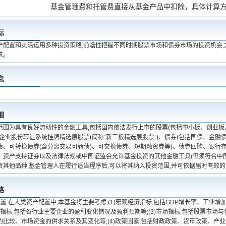
基金管理费和托管费直接从基金产品中扣除，具体计算
标
产配置和灵活运用多种投资策略,前瞻性把握不同时期股票市场和债券市场的投资机会
求。
念
围
范围为具有良好流动性的金融工具,包括国内依法发行上市的股票(包括中小板、创业
小企业股份转让系统挂牌精选层股票(简称“新三板精选层股票”)、债券(包括国债、金
债、可转换债券(含分离交易可转债)、可交换债券、短期融资券等)、债券回购、银行存
、资产支持证券以及法律法规或中国证监会允许基金投资的其他金融工具(但须符合中国
资其他品种,基金管理人在履行适当程序后,可以将其纳入投资范围,并可依据届时有效
略
置 在大类资产配置中,本基金将主要考虑:(1)宏观经济指标,包括GDP增长率、工业增
经济指标,包括各行业主要企业的盈利变化情况及盈利预期等;(3)市场指标,包括股票市
的比较、市场资金的供求关系及其变化等;(4)政策因素,包括财政政策、货币政策、产