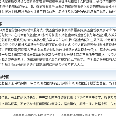
和把握市场交易机会等积极策略,在严格遵守法律法规和基金合同基础上,通过信用研究
以期获得长期稳定收益。 5、权证投资策略 本基金的权证投资是以权证的市场价值分析
资管理为手段,充分考虑权证资产的收益性、流动性及风险性特征,通过资产配置、品种
策
金A类基金份额不收取销售服务费,C类基金份额收取销售服务费,各基金份额类别对应的
分配权; 2、在符合有关基金分红条件的前提下,本基金每份基金份额每年收益分配次数
额可供分配利润的20%,具体分配方案以公告为准,若《基金合同》生效不满3个月可不
再投资,投资人可对各类基金份额选择不同的分红方式,投资人可选择现金红利或将现
额进行再投资;若投资人不选择,本基金默认的收益分配方式是现金分红; 4、基金收益
任一类基金份额净值减去每单位该类基金份额收益分配金额后不能低于面值; 5、投资
由基金资产承担; 6、法律法规或监管机关另有规定的,从其规定。 在对基金份额持有
可对基金收益分配原则进行调整,无需召开基金份额持有人大会。
益特征
型基金,具有中高风险、中高预期收益的特征,其风险和预期收益低于股票型基金、高于
多信息，与本网站立场无关。天天基金网不保证该信息（包括但不限于文字、数据及
本网站证实，不对您构成任何投资决策建议，据此操作，风险自担。数据来源：东方财富