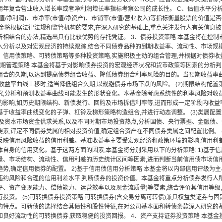
用年复合营业收入增长率或者净利润增长率指标考察公司的成长性。 C、估值水平分析
值/净利润)、市净率(市值/净资产)、市销率(市值/营业收入)等指标衡量股票的价值是否
基金将根据法律法规和监管机构的要求,在深入研究的基础上,重点关注发行人有关信息
析相结合的办法,精选出具有比较优势的存托凭证。 3、债券投资策略 本基金将在控制
入分析以及对宏观经济的持续跟踪,结合不同债券品种的到期收益率、流动性、市场规
、信用债策略、可转债策略等多种投资策略,实施积极主动的组合管理,并根据对债券收
)久期管理策略 本基金将基于对影响债券投资的宏观经济状况和货币政策等因素的分析判
组合的久期,以达到提高债券组合收益、降低债券组合利率风险的目的。当预期收益率曲
收益率曲线上移时,适当降低组合久期,以规避债券市场下跌的风险。 (2)期限结构配置
究,分析和预测收益率曲线可能发生的形状变化。本基金除考虑系统性的利率风险对收
的影响,如历史期限结构、新债发行、回购及市场拆借利率等,进而形成一定阶段内收益
基于收益率曲线变化的子弹、杠铃及梯形策略构造组合,并进行动态调整。 (3)类属配
场及资本市场资金供求关系,以及不同时期市场投资热点,分析国债、央行票据、金融债
素,评定不同债券类属的相对投资价值,确定组合资产在不同债券类属之间配置比例。 (
反映信用风险收益的信用利差。基准收益率主要受宏观经济和政策环境的影响,信用利
体自身的信用变化。基于这两方面的因素,本基金将分别采用以下的分析策略: 1)基于
量、市场结构、流动性、信用利差的历史统计区间等因素,进而判断当前信用债市场信
势,确定信用债券的配置。 2)基于信用债信用分析策略 本基金将以内部信用评级为主
违约风险和合理的信用利差水平,判断债券的投资价值。本基金将重点分析债券发行人
平、资产变现能力、偿债能力、运营效率以及现金流质量)等要素,综合评价其信用等级
投资。 (5)可转换债券投资策略 可转换债券(含交易分离可转债)兼具权益类证券与
的特点。可转债的选择结合其债性和股性特征,在对公司基本面和转债条款深入研究的
和良好流动性的可转换债券,获取稳健的投资回报。 4、资产支持证券投资策略 本基