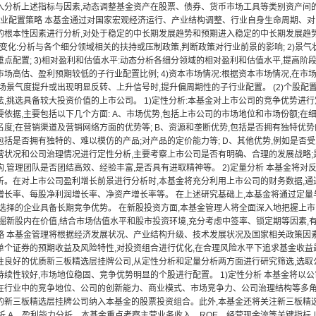
入分析上述指标与因素,动态调整基金资产在股票、债券、货币市场工具等类别资产间的分
1)行业配置策略 本基金通过对国家宏观经济运行、产业结构调整、行业自身生命周期、
的根本性因素进行分析,对处于稳定的中长期发展趋势和预期进入稳定的中长期发展趋
政策变化:分析与各个细分领域相关的扶持或压制政策,判断政策对行业前景的影响; 2)景
点配置; 3)相对盈利和估值水平:动态分析各细分领域的相对盈利和估值水平,提高阶
场高估、盈利预期较低的子行业配置比例; 4)资本市场情况:根据资本市场情况,在市
场景气度提升或出现明显反转、上升信号时,提升偏周期性的子行业配置。 (2)个股配
法,挑选具备较大投资价值的上市公司。 1)定性分析:本基金对上市公司的竞争优势进
依据,主要包括以下几个方面: A、市场优势,包括上市公司的市场地位和市场份额;在
度;在营销渠道及营销网络方面的优势等; B、资源和垄断优势,包括是否拥有独特优势
包括是否拥有独特的、难以模仿的产品;对产品的定价能力等; D、其他优势,例如是否
营状况和公司治理情况进行定性分析,主要考察上市公司是否有明确、合理的发展战略;
构,管理团队是否团结高效、经验丰富,是否具有进取精神等。 2)定量分析 本基金将
析。在对上市公司盈利增长前景进行分析时,本基金将充分利用上市公司的财务数据,通
增长率、每股净利润增长率、净资产增长率等。 在上述研究基础上,本基金将通过定量
所选择的企业具备长期竞争优势。 在新股投资方面,本基金管理人将全面深入地把握上
掘新股内在价值,结合市场估值水平和股市投资环境,充分考虑中签率、锁定期等因素,有效
略 本基金管理将根据经济发展状况、产业结构升级、技术发展状况及国家相关政策因
个证券的预期收益及风险特性,对投资组合进行优化,在合理风险水平下追求基金收益最大
性良好的优质新三板精选层挂牌公司,从定性分析和定量分析两方面进行研究筛选,选取
持续性较好,市场地位稳固、竞争优势明显的个股进行配置。 1)定性分析 本基金将以
在行业中的竞争地位、公司的创新能力、商业模式、市场竞争力、公司治理结构等多角
的新三板精选层挂牌公司纳入本基金的股票投资组合。此外,本基金还将关注新三板精
分析 A、盈利能力分析。本基金重点考察主营业务收入、ROE、经营现金流等关键指标