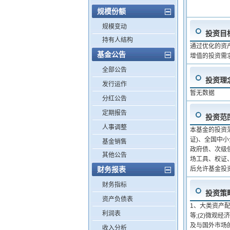
规模份额
规模变动
投资目
持有人结构
通过优化的资
基金公告
增值的投资需
全部公告
投资理
发行运作
暂无数据
分红公告
定期报告
投资范
人事调整
本基金的投资
证)、全国中
基金销售
政府债、次级
其他公告
场工具、权证
财务报表
后允许基金投
财务指标
投资策
资产负债表
1、大类资产配
利润表
等;(2)微观
及与国外市场
收入分析