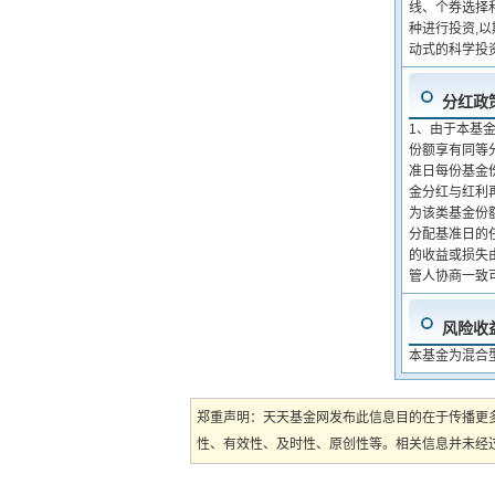
线、个券选择
种进行投资,
动式的科学投
分红政
1、由于本基
份额享有同等
准日每份基金份
金分红与红利
为该类基金份
分配基准日的
的收益或损失
管人协商一致
风险收
本基金为混合
郑重声明：天天基金网发布此信息目的在于传播更
性、有效性、及时性、原创性等。相关信息并未经过