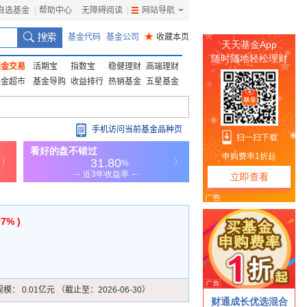
自选基金
|
帮助中心
无障碍阅读
|
网站导航
|
基金代码
基金公司
★
收藏本页
基金交易
活期宝
指数宝
稳健理财
高端理财
基金超市
基金导购
收益排行
热销基金
五星基金
手机访问当前基金品种页
07% )
规模：
0.01亿元 （截止至：2026-06-30）