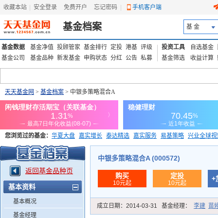
收藏本站
|
安全登录
|
免费开户
忘记密码
|
手机客户端
基金档案
基 金
基金数据
基金净值
投顾管家
基金排行
定投
港基
评级
投资工具
自选基金
基金公司
基金品种
新发基金
申购状态
分红
公告
私募
基金筛选
收益计算
天天基金网
>
基金档案
> 中银多策略混合A
您浏览过的基金：
华夏大盘
嘉实增长
泰达精选
嘉实服务
易基策略
兴业全球视
添富优势
华安宏利
上证180价值ETF
上投优势
信诚蓝筹
中银多策略混合A (000572)
返回基金品种页
购买
定投
+
10元起
10元起
基本资料
基本概况
成立日期：
2014-03-31
基金经理：
李建
苗
基金经理