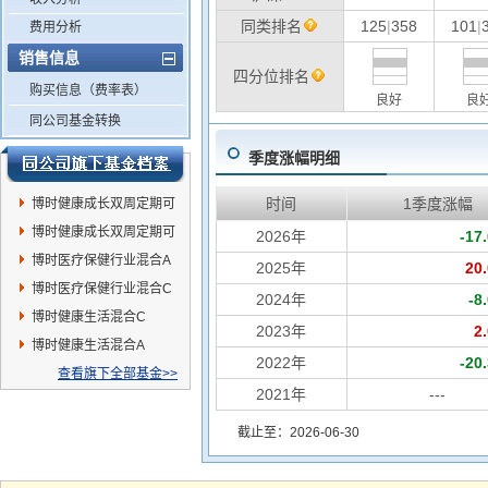
同类排名
125
|
358
101
|
费用分析
销售信息
四分位排名
购买信息（费率表）
良好
良
同公司基金转换
季度涨幅明细
时间
1季度涨幅
博时健康成长双周定期可
赎回混合C
博时健康成长双周定期可
2026年
-17
赎回混合A
博时医疗保健行业混合A
2025年
20
博时医疗保健行业混合C
2024年
-8
博时健康生活混合C
2023年
2
博时健康生活混合A
2022年
-20
查看旗下全部基金>>
2021年
---
截止至：2026-06-30