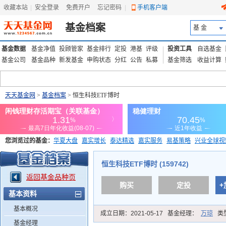
收藏本站
|
安全登录
|
免费开户
忘记密码
|
手机客户端
基金档案
基 金
基金数据
基金净值
投顾管家
基金排行
定投
港基
评级
投资工具
自选基金
基金公司
基金品种
新发基金
申购状态
分红
公告
私募
基金筛选
收益计算
天天基金网
>
基金档案
> 恒生科技ETF博时
您浏览过的基金：
华夏大盘
嘉实增长
泰达精选
嘉实服务
易基策略
兴业全球视
添富优势
华安宏利
上证180价值ETF
上投优势
信诚蓝筹
恒生科技ETF博时 (159742)
返回基金品种页
购买
定投
+
基本资料
基本概况
成立日期：
2021-05-17
基金经理：
万琼
类
基金经理