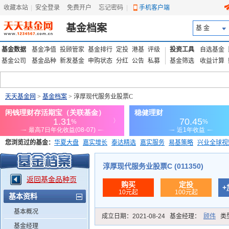
收藏本站
|
安全登录
|
免费开户
忘记密码
|
手机客户端
基金档案
基 金
基金数据
基金净值
投顾管家
基金排行
定投
港基
评级
投资工具
自选基金
基金公司
基金品种
新发基金
申购状态
分红
公告
私募
基金筛选
收益计算
天天基金网
>
基金档案
> 淳厚现代服务业股票C
您浏览过的基金：
华夏大盘
嘉实增长
泰达精选
嘉实服务
易基策略
兴业全球视
添富优势
华安宏利
上证180价值ETF
上投优势
信诚蓝筹
淳厚现代服务业股票C (011350)
返回基金品种页
购买
定投
+
10元起
100元起
基本资料
基本概况
成立日期：
2021-08-24
基金经理：
顾伟
类
基金经理