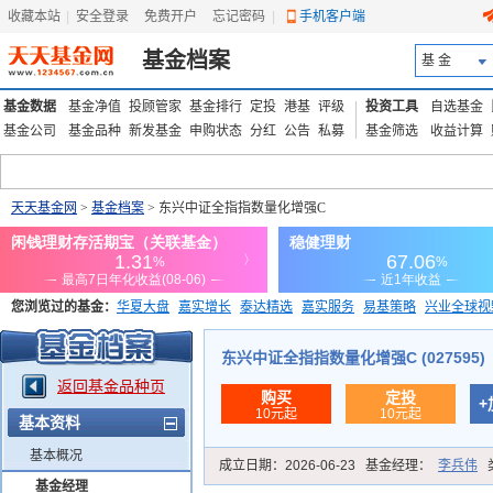
收藏本站
|
安全登录
|
免费开户
忘记密码
|
手机客户端
基金档案
基 金
基金数据
基金净值
投顾管家
基金排行
定投
港基
评级
投资工具
自选基金
基金公司
基金品种
新发基金
申购状态
分红
公告
私募
基金筛选
收益计算
天天基金网
>
基金档案
> 东兴中证全指指数量化增强C
您浏览过的基金：
华夏大盘
嘉实增长
泰达精选
嘉实服务
易基策略
兴业全球视
添富优势
华安宏利
上证180价值ETF
上投优势
信诚蓝筹
东兴中证全指指数量化增强C (027595)
返回基金品种页
购买
定投
+
10元起
10元起
基本资料
基本概况
成立日期：
2026-06-23
基金经理：
李兵伟
基金经理