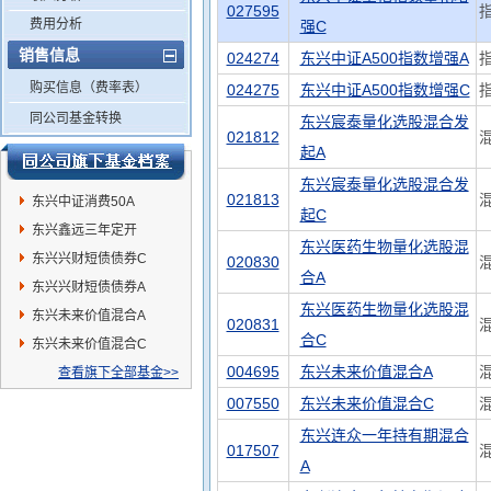
027595
费用分析
强C
销售信息
024274
东兴中证A500指数增强A
购买信息（费率表）
024275
东兴中证A500指数增强C
同公司基金转换
东兴宸泰量化选股混合发
021812
起A
东兴宸泰量化选股混合发
021813
东兴中证消费50A
起C
东兴鑫远三年定开
东兴医药生物量化选股混
东兴兴财短债债券C
020830
合A
东兴兴财短债债券A
东兴医药生物量化选股混
东兴未来价值混合A
020831
合C
东兴未来价值混合C
004695
东兴未来价值混合A
查看旗下全部基金>>
007550
东兴未来价值混合C
东兴连众一年持有期混合
017507
A