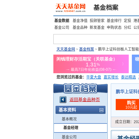
基金档案
基金数据
基金净值
投顾管家
基金排行
定投
港
基金公司
基金品种
新发基金
申购状态
分红
公
天天基金网
>
基金档案
> 鹏华上证科创板人工智能
您浏览过的基金：
华夏大盘
嘉实增长
泰达精选
添富优势
华安宏利
上证180价值ETF
上投优势
鹏华上证科创板
返回基金品种页
购买
10元起
基本资料
基本概况
成立日期：
20
基金经理
基金公司