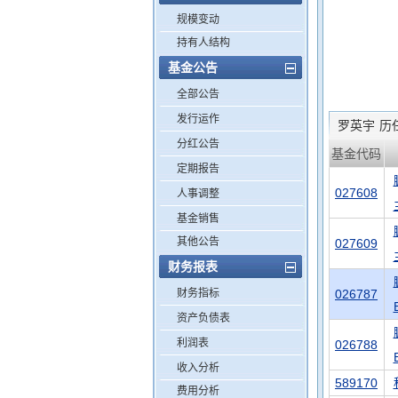
规模变动
持有人结构
基金公告
全部公告
发行运作
罗英宇
历
分红公告
基金代码
定期报告
027608
人事调整
基金销售
其他公告
027609
财务报表
财务指标
026787
资产负债表
利润表
026788
收入分析
589170
费用分析