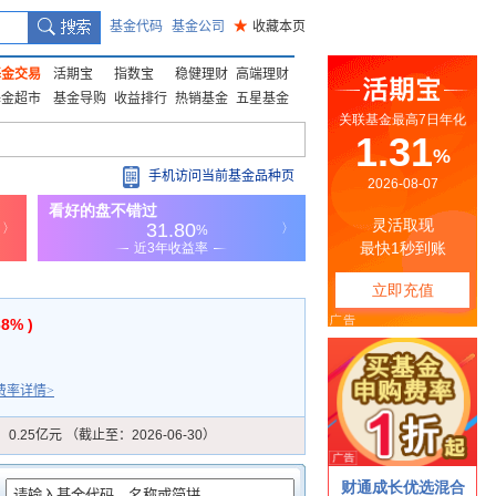
基金代码
基金公司
★
收藏本页
基金交易
活期宝
指数宝
稳健理财
高端理财
基金超市
基金导购
收益排行
热销基金
五星基金
手机访问当前基金品种页
68% )
费率详情>
：
0.25亿元 （截止至：2026-06-30）
：