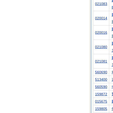
021083
020014
020016
021080
021081
560690
513400
560590
159872
015675
159805