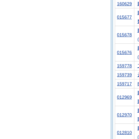
160629
015677
015678
015676
159778
159739
159717
012969
012970
012810