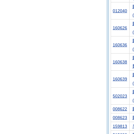
012040
160626
160636
160638
160639
502023
008622
008623
159813