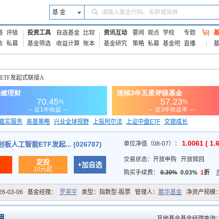
基 金
请输入基金代码、名称或简拼
基
评级
投资工具
自选基金
比较
资讯互动
要闻
观点
学校
专题
告
私募
基金筛选
收益计算
账本
基金研究
策略
私募
基金吧
直播
ETF发起式联接A
嘉实服务
易基策略
兴业全球视野
上投阿尔法
上证中盘ETF
交银成长
信诚蓝筹
1.0061 ( 1.
人工智能ETF发起... (026787)
单位净值（08-07）：
交易状态：
开放申购
开放赎回
定投
+加自选
10元起
购买手续费：
0.30%
0.03%
1
折
26-03-06
基金经理：
罗英宇
类型：
指数型-股票
管理人：
鹏华基金
净资产规模
其他基金基金经理查询