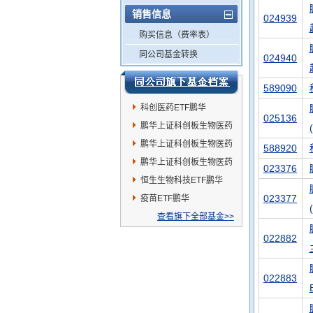
销售信息
024939
购买信息（费率表）
同公司基金转换
024940
589090
科创医药ETF鹏华
025136
鹏华上证科创板生物医药
ETF发起式联接C
鹏华上证科创板生物医药
588920
ETF发起式联接A
鹏华上证科创板生物医药
023376
ETF发起式联接I
恒生生物科技ETF鹏华
023377
疫苗ETF鹏华
查看旗下全部基金>>
022882
022883