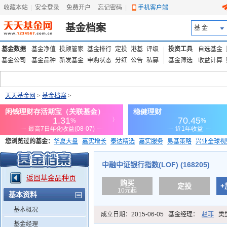
收藏本站
|
安全登录
|
免费开户
忘记密码
|
手机客户端
基金档案
基 金
基金数据
基金净值
投顾管家
基金排行
定投
港基
评级
投资工具
自选基金
基金公司
基金品种
新发基金
申购状态
分红
公告
私募
基金筛选
收益计算
天天基金网
>
基金档案
>
您浏览过的基金：
华夏大盘
嘉实增长
泰达精选
嘉实服务
易基策略
兴业全球视
添富优势
华安宏利
上证180价值ETF
上投优势
信诚蓝筹
中融中证银行指数(LOF) (168205)
返回基金品种页
购买
定投
+
10元起
基本资料
基本概况
成立日期：
2015-06-05
基金经理：
赵菲
类
基金经理