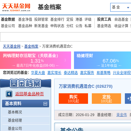
基金档案
基 金
基金数据
基金净值
投顾管家
基金排行
定投
港基
评级
投资工具
自选基金
基金公司
基金品种
新发基金
申购状态
分红
公告
私募
基金筛选
收益计算
天天基金网
>
基金档案
> 万家消费机遇混合C
您浏览过的基金：
华夏大盘
嘉实增长
泰达精选
嘉实服务
易基策略
兴业全球视
添富优势
华安宏利
上证180价值ETF
上投优势
信诚蓝筹
万家消费机遇混合C (026270)
返回基金品种页
购买
定投
+
10元起
10元起
基本资料
基本概况
成立日期：
2026-01-29
基金经理：
束金伟
基金经理
基金公司