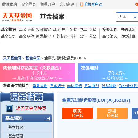
收藏本站
|
安全登录
|
免费开户
忘记密码
|
手机客户端
基金档案
基 金
基金数据
基金净值
投顾管家
基金排行
定投
港基
评级
投资工具
自选基金
基金公司
基金品种
新发基金
申购状态
分红
公告
私募
基金筛选
收益计算
天天基金网
>
基金档案
> 金鹰先进制造股票(LOF)A
您浏览过的基金：
华夏大盘
嘉实增长
泰达精选
嘉实服务
易基策略
兴业全球视
添富优势
华安宏利
上证180价值ETF
上投优势
信诚蓝筹
金鹰先进制造股票(LOF)A (162107)
返回基金品种页
购买
定投
+
10元起
10元起
基本资料
基本概况
基金经理