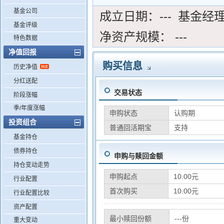
基金公司
成立日期：
---
基金经
基金评级
净资产规模：
---
特色数据
净值回报
购买信息
历史净值
分红送配
交易状态
阶段涨幅
季/年度涨幅
申购状态
认购期
投资组合
普通回活期宝
支持
基金持仓
债券持仓
申购与赎回金额
持仓变动走势
申购起点
10.00元
行业配置
首次购买
10.00元
行业配置比较
资产配置
最小赎回份额
---份
重大变动