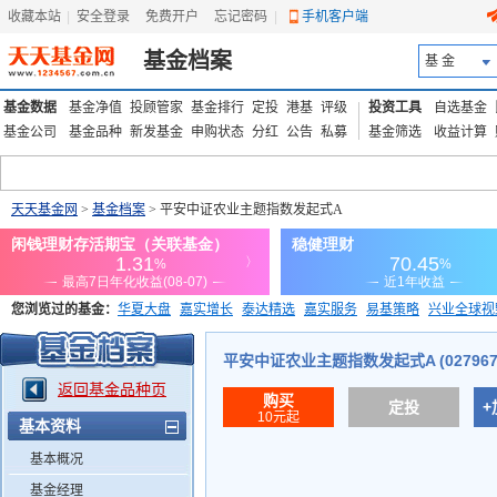
收藏本站
|
安全登录
|
免费开户
忘记密码
|
手机客户端
基金档案
基 金
基金数据
基金净值
投顾管家
基金排行
定投
港基
评级
投资工具
自选基金
基金公司
基金品种
新发基金
申购状态
分红
公告
私募
基金筛选
收益计算
天天基金网
>
基金档案
> 平安中证农业主题指数发起式A
您浏览过的基金：
华夏大盘
嘉实增长
泰达精选
嘉实服务
易基策略
兴业全球视
添富优势
华安宏利
上证180价值ETF
上投优势
信诚蓝筹
平安中证农业主题指数发起式A (027967
返回基金品种页
购买
定投
+
10元起
基本资料
基本概况
基金经理