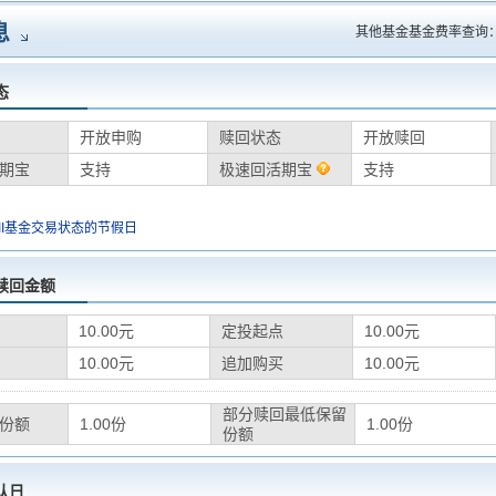
息
其他基金基金费率查询
态
开放申购
赎回状态
开放赎回
期宝
支持
极速回活期宝
支持
II基金交易状态的节假日
赎回金额
10.00元
定投起点
10.00元
10.00元
追加购买
10.00元
部分赎回最低保留
份额
1.00份
1.00份
份额
认日