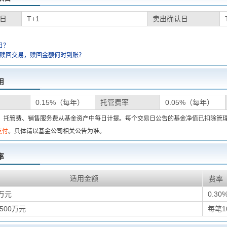
日
T+1
卖出确认日
日？
金赎回交易，赎回金额何时到账？
用
0.15%（每年）
托管费率
0.05%（每年）
费、托管费、销售服务费从基金资产中每日计提。每个交易日公告的基金净值已扣除管
支付
。具体请以基金公司相关公告为准。
率
适用金额
费率
万元
0.30
500万元
每笔1