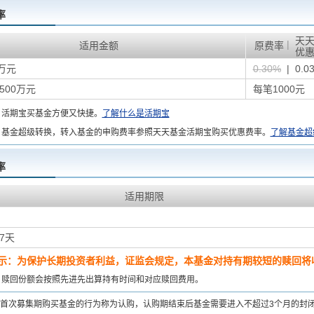
率
天
|
适用金额
原费率
优
万元
0.30%
| 0.0
500万元
每笔1000元
：
活期宝买基金方便又快捷。
了解什么是活期宝
基金超级转换，转入基金的申购费率参照天天基金活期宝购买优惠费率。
了解基金超
率
适用期限
7天
示：为保护长期投资者利益，证监会规定，本基金对持有期较短的赎回将收
：
赎回份额会按照先进先出算持有时间和对应赎回费用。
首次募集期购买基金的行为称为认购，认购期结束后基金需要进入不超过3个月的封