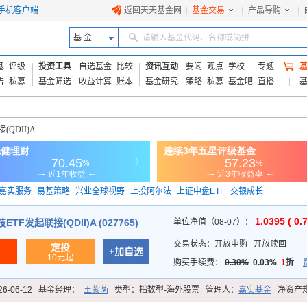
手机客户端
返回天天基金网
|
基金交易
|
产品导购
|
基 金
请输入基金代码、名称或简拼
基
评级
投资工具
自选基金
比较
资讯互动
要闻
观点
学校
专题
告
私募
基金筛选
收益计算
账本
基金研究
策略
私募
基金吧
直播
QDII)A
嘉实服务
易基策略
兴业全球视野
上投阿尔法
上证中盘ETF
交银成长
信诚蓝筹
1.0395 ( 0.
TF发起联接(QDII)A (027765)
单位净值（08-07）：
交易状态：
开放申购
开放赎回
定投
+加自选
10元起
购买手续费：
0.30%
0.03%
1
折
26-06-12
基金经理：
王紫菡
类型：
指数型-海外股票
管理人：
嘉实基金
净资产