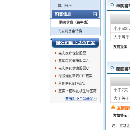
费用分析
申购费
销售信息
购买信息（费率表）
小于500
同公司基金转换
大于等于
友情提示
嘉实医疗保健股票
嘉实医药健康股票A
嘉实医药健康股票C
赎回费
港股通创新药ETF嘉实
科创医药ETF嘉实
小于7天
嘉实上证科创板生物医药
大于等于
ETF发起联接A
查看旗下全部基金>>
友情提
友情提示
注：
在基金