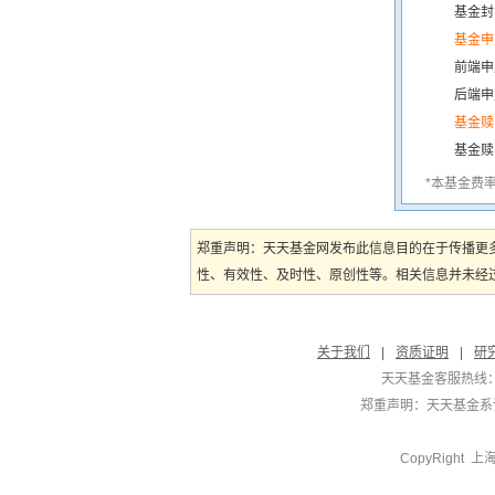
基金封
基金申
前端申
后端申
基金赎
基金赎
*本基金费
郑重声明：天天基金网发布此信息目的在于传播更
性、有效性、及时性、原创性等。相关信息并未经过
关于我们
|
资质证明
|
研
天天基金客服热线：
郑重声明：
天天基金系证
CopyRight