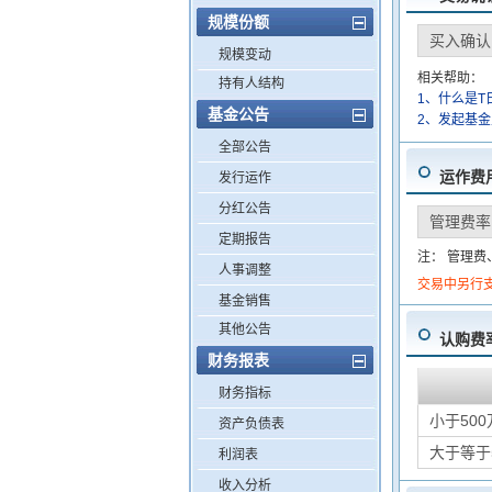
规模份额
买入确认
规模变动
相关帮助：
持有人结构
1、什么是T
基金公告
2、发起基
全部公告
运作费
发行运作
分红公告
管理费率
定期报告
注： 管理
人事调整
交易中另行
基金销售
其他公告
认购费
财务报表
财务指标
小于500
资产负债表
大于等于
利润表
收入分析