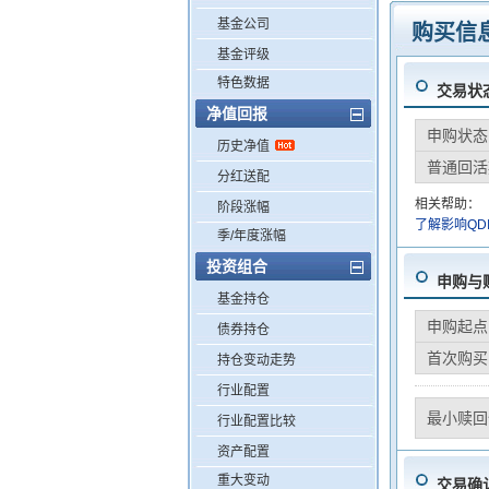
基金公司
购买信
基金评级
特色数据
交易状
净值回报
申购状态
历史净值
普通回活
分红送配
相关帮助：
阶段涨幅
了解影响QD
季/年度涨幅
投资组合
申购与
基金持仓
申购起点
债券持仓
首次购买
持仓变动走势
行业配置
最小赎回
行业配置比较
资产配置
重大变动
交易确