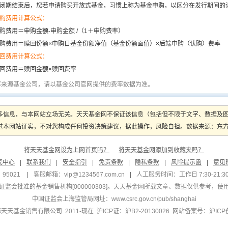
闭期结束后，您若申请购买开放式基金，习惯上称为基金申购，以区分在发行期间的
购费用计算公式：
购费用＝申购金额-申购金额 /（1＋申购费率）
购费用＝赎回份额×申购日基金份额净值（基金份额面值）×后端申购（认购）费率
回费用计算公式：
回费用＝赎回金额×赎回费率
率来源基金公司，请以基金公司官网提供的费率数据为准。
多信息，与本网站立场无关。天天基金网不保证该信息（包括但不限于文字、数据及
本网站证实，不对您构成任何投资决策建议，据此操作，风险自担。数据来源：东方财富
将天天基金网设为上网首页吗？
将天天基金网添加到收藏夹吗？
究中心
|
联系我们
|
安全指引
|
免责条款
|
隐私条款
|
风险提示函
|
意见
95021
|
客服邮箱：
vip@1234567.com.cn
|
人工服务时间：工作日 7:30-21:30 
监会批准的基金销售机构[000000303]
。天天基金网所载文章、数据仅供参考，使
中国证监会上海监管局网址：
www.csrc.gov.cn/pub/shanghai
 上海天天基金销售有限公司 2011-现在 沪ICP证：沪B2-20130026
网站备案号：沪ICP备1