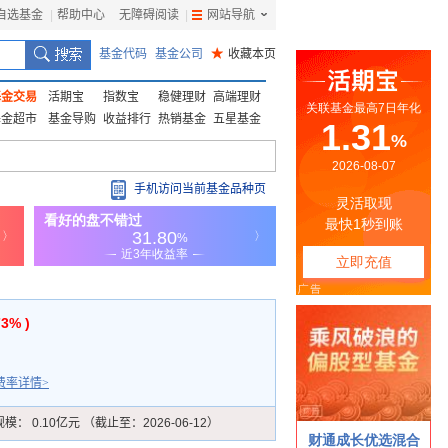
自选基金
|
帮助中心
无障碍阅读
|
网站导航
|
基金代码
基金公司
★
收藏本页
基金交易
活期宝
指数宝
稳健理财
高端理财
基金超市
基金导购
收益排行
热销基金
五星基金
手机访问当前基金品种页
73% )
费率详情>
规模：
0.10亿元 （截止至：2026-06-12）