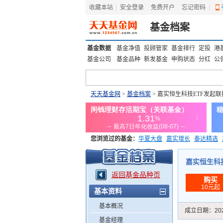
收藏本站
|
安全登录
|
免费开户
忘记密码
|
基金档案
基金数据
基金净值
投顾管家
基金排行
定投
港
基金公司
基金品种
新发基金
申购状态
分红
公
天天基金网
>
基金档案
> 嘉实恒生科技ETF发起联接(
您浏览过的基金：
华夏大盘
嘉实增长
泰达精选
添富优势
华安宏利
上证180价值ETF
上投优势
嘉实恒生科技E
返回基金品种页
购买
10元起
基本资料
基本概况
成立日期：
20
基金经理