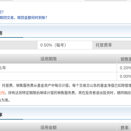
日？
金赎回交易，赎回金额何时到账？
用
0.50%（每年）
托管费率
适用期限
销售
1年
0.20
0.00
费、托管费、销售服务费从基金资产中每日计提。每个交易日公告的基金净值已扣除管
支付
。持有达到特定期限后继续计提的销售服务费，将在投资者退出投资时，随同相应
告为准。
率
适用金额
费率