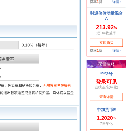
0.10%（每年）
服务费率
%
%
理费、托管费和销售服务费，
无需投资者在每笔
的退出款项返还或划转给投资者。具体请以基金