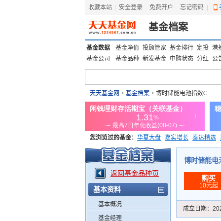
收藏本站
|
安全登录
|
免费开户
忘记密码
|
基金档案
基金数据
基金净值
投顾管家
基金排行
定投
港
基金公司
基金品种
新发基金
申购状态
分红
公
天天基金网
>
基金档案
> 博时储能电池指数C
您浏览过的基金：
华夏大盘
嘉实增长
泰达精选
添富优势
华安宏利
上证180价值ETF
上投优势
博时储能电池指
返回基金品种页
购买
10元起
基本资料
基本概况
成立日期：
20
基金经理