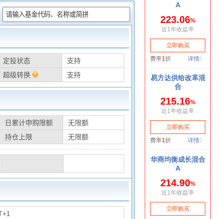
：
定投状态
支持
超级转换
支持
日累计申购限额
无限额
持仓上限
无限额
T+1