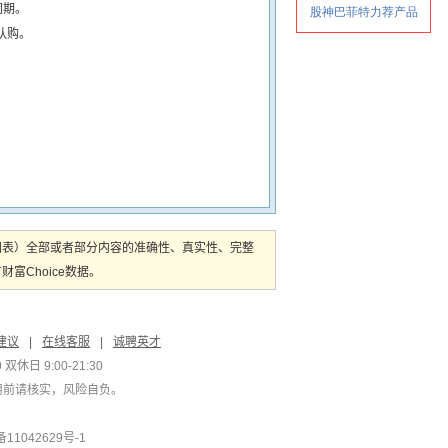
闭期。
认购。
图表）全部或者部分内容的准确性、真实性、完整
Choice数据。
建议
|
在线客服
|
诚聘英才
双休日 9:00-21:30
用前请核实，风险自负。
1042629号-1