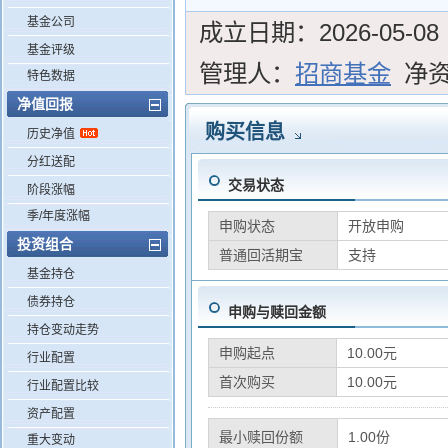
基金公司
成立日期：
2026-05-08
基金评级
管理人：
招商基金
净
特色数据
净值回报
购买信息
历史净值
分红送配
交易状态
阶段涨幅
季/年度涨幅
申购状态
开放申购
投资组合
普通回活期宝
支持
基金持仓
债券持仓
申购与赎回金额
持仓变动走势
申购起点
10.00元
行业配置
首次购买
10.00元
行业配置比较
资产配置
最小赎回份额
1.00份
重大变动