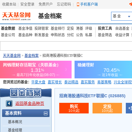
收藏本站
|
安全登录
|
免费开户
忘记密码
|
手机客户端
基金档案
基 金
基金数据
基金净值
投顾管家
基金排行
定投
港基
评级
投资工具
自选基金
基金公司
基金品种
新发基金
申购状态
分红
公告
私募
基金筛选
收益计算
天天基金网
>
基金档案
> 招商港股通科技ETF联接C
您浏览过的基金：
华夏大盘
嘉实增长
泰达精选
嘉实服务
易基策略
兴业全球视
添富优势
华安宏利
上证180价值ETF
上投优势
信诚蓝筹
招商港股通科技ETF联接C (026885)
返回基金品种页
购买
定投
+
10元起
10元起
基本资料
基本概况
基金经理