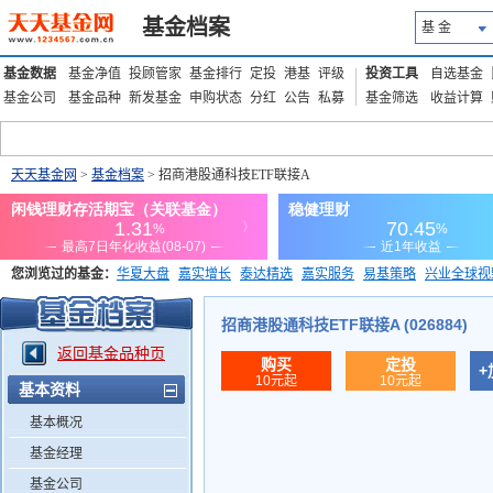
基金档案
基 金
基金数据
基金净值
投顾管家
基金排行
定投
港基
评级
投资工具
自选基金
基金公司
基金品种
新发基金
申购状态
分红
公告
私募
基金筛选
收益计算
天天基金网
>
基金档案
> 招商港股通科技ETF联接A
您浏览过的基金：
华夏大盘
嘉实增长
泰达精选
嘉实服务
易基策略
兴业全球视
添富优势
华安宏利
上证180价值ETF
上投优势
信诚蓝筹
招商港股通科技ETF联接A (026884)
返回基金品种页
购买
定投
+
10元起
10元起
基本资料
基本概况
基金经理
基金公司