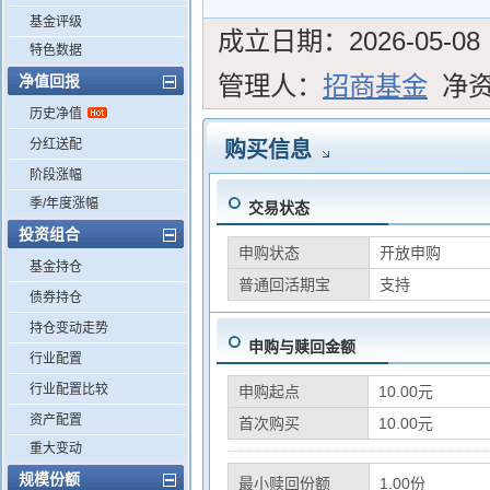
基金评级
成立日期：
2026-05-08
特色数据
管理人：
招商基金
净
净值回报
历史净值
分红送配
购买信息
阶段涨幅
季/年度涨幅
交易状态
投资组合
申购状态
开放申购
基金持仓
普通回活期宝
支持
债券持仓
持仓变动走势
申购与赎回金额
行业配置
行业配置比较
申购起点
10.00元
资产配置
首次购买
10.00元
重大变动
规模份额
最小赎回份额
1.00份