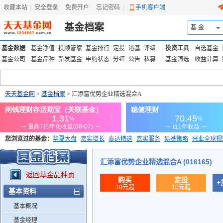
收藏本站
|
安全登录
|
免费开户
忘记密码
|
手机客户端
基金档案
基 金
基金数据
基金净值
投顾管家
基金排行
定投
港基
评级
投资工具
自选基金
基金公司
基金品种
新发基金
申购状态
分红
公告
私募
基金筛选
收益计算
天天基金网
>
基金档案
> 汇添富优势企业精选混合A
您浏览过的基金：
华夏大盘
嘉实增长
泰达精选
嘉实服务
易基策略
兴业全球视
添富优势
华安宏利
上证180价值ETF
上投优势
信诚蓝筹
汇添富优势企业精选混合A (016165)
返回基金品种页
购买
定投
+
10元起
10元起
基本资料
基本概况
基金经理