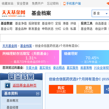
收藏本站
|
安全登录
|
免费开户
忘记密码
|
手机客户端
基金档案
基 金
基金数据
基金净值
投顾管家
基金排行
定投
港基
评级
投资工具
自选基金
基金公司
基金品种
新发基金
申购状态
分红
公告
私募
基金筛选
收益计算
天天基金网
>
基金档案
> 创金合信医药优选3个月持有混合C
您浏览过的基金：
华夏大盘
嘉实增长
泰达精选
嘉实服务
易基策略
兴业全球视
添富优势
华安宏利
上证180价值ETF
上投优势
信诚蓝筹
创金合信医药优选3个月持有混合C (0155
返回基金品种页
购买
定投
+
10元起
10元起
基本资料
基本概况
基金经理