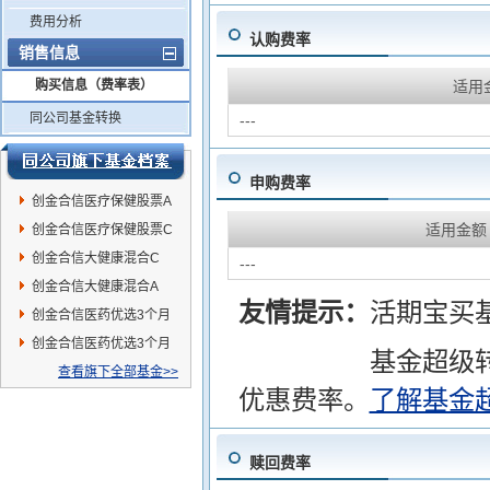
费用分析
认购费率
销售信息
购买信息（费率表）
适用
同公司基金转换
---
申购费率
创金合信医疗保健股票A
适用金额
创金合信医疗保健股票C
创金合信大健康混合C
---
创金合信大健康混合A
友情提示：
活期宝买
创金合信医药优选3个月
持有混合C
创金合信医药优选3个月
基金超级
持有混合A
查看旗下全部基金>>
优惠费率。
了解基金
赎回费率