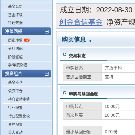
基金公司
成立日期：
2022-08-30
基金评级
创金合信基金
净资产
特色数据
净值回报
购买信息
历史净值
分红送配
交易状态
阶段涨幅
季/年度涨幅
申购状态
开放申购
投资组合
普通回活期宝
支持
基金持仓
债券持仓
申购与赎回金额
持仓变动走势
申购起点
10.00元
行业配置
首次购买
10.00元
行业配置比较
资产配置
最小赎回份额
0.01份
重大变动