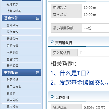
规模变动
申购起点
10.00元
持有人结构
首次购买
10.00元
基金公告
全部公告
最小赎回份额
---份
发行运作
分红公告
交易确认日
定期报告
人事调整
买入确认日
T+1
基金销售
相关帮助：
其他公告
1、什么是T日？
财务报表
财务指标
2、发起基金赎回交易
资产负债表
利润表
运作费用
收入分析
费用分析
管理费率
0.50%（每年）