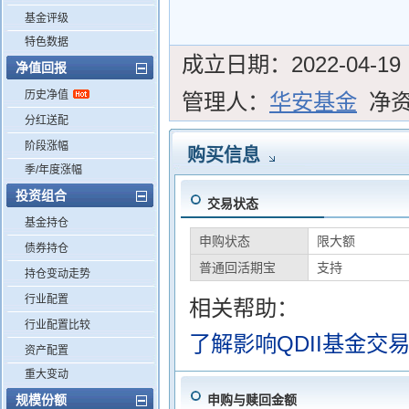
基金评级
特色数据
成立日期：
2022-04-19
净值回报
历史净值
管理人：
华安基金
净
分红送配
阶段涨幅
购买信息
季/年度涨幅
投资组合
交易状态
基金持仓
申购状态
限大额
债券持仓
普通回活期宝
支持
持仓变动走势
行业配置
相关帮助：
行业配置比较
了解影响QDII基金交
资产配置
重大变动
规模份额
申购与赎回金额