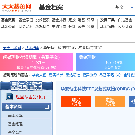
基金档案
基 金
基金数据
基金净值
投顾管家
基金排行
定投
港基
评级
投资工具
自选基金
基金公司
基金品种
新发基金
申购状态
分红
公告
私募
基金筛选
收益计算
天天基金网
>
基金档案
> 华安恒生科技ETF发起式联接(QDII)C
您浏览过的基金：
华夏大盘
嘉实增长
泰达精选
嘉实服务
易基策略
兴业全球视
添富优势
华安宏利
上证180价值ETF
上投优势
信诚蓝筹
华安恒生科技ETF发起式联接(QDII)C (01
返回基金品种页
购买
定投
+
10元起
10元起
基本资料
基本概况
基金经理
基金公司