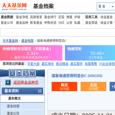
基金档案
基 金
基金数据
基金净值
投顾管家
基金排行
定投
港基
评级
投资工具
自选基金
基金公司
基金品种
新发基金
申购状态
分红
公告
私募
基金筛选
收益计算
天天基金网
>
基金档案
> 国泰海通君得明混合C
您浏览过的基金：
华夏大盘
嘉实增长
泰达精选
嘉实服务
易基策略
兴业全球视
添富优势
华安宏利
上证180价值ETF
上投优势
信诚蓝筹
国泰海通君得明混合C (026153)
返回基金品种页
购买
定投
+
10元起
10元起
基本资料
基本概况
基金经理
基金公司