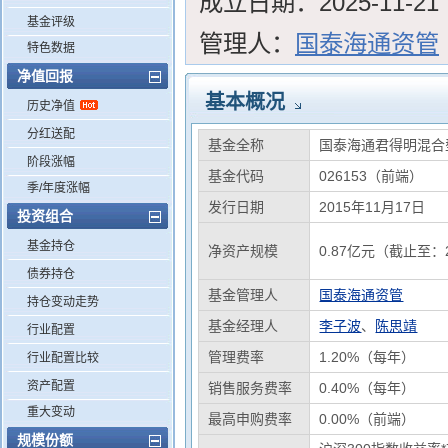
成立日期：
2025-11-21
基金评级
管理人：
国泰海通资管
特色数据
净值回报
基本概况
历史净值
分红送配
基金全称
国泰海通君得明混合
阶段涨幅
基金代码
026153（前端）
季/年度涨幅
发行日期
2015年11月17日
投资组合
基金持仓
净资产规模
0.87亿元（截止至：2
债券持仓
基金管理人
国泰海通资管
持仓变动走势
基金经理人
李子波
、
陈思靖
行业配置
管理费率
1.20%（每年）
行业配置比较
资产配置
销售服务费率
0.40%（每年）
重大变动
最高申购费率
0.00%（前端）
规模份额