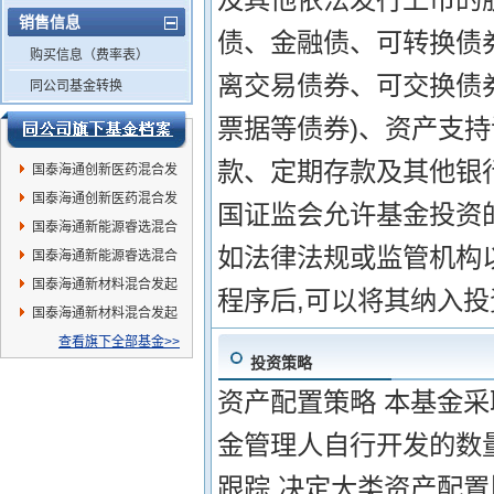
销售信息
债、金融债、可转换债
购买信息（费率表）
离交易债券、可交换债
同公司基金转换
票据等债券)、资产支
款、定期存款及其他银
国泰海通创新医药混合发
起C
国泰海通创新医药混合发
国证监会允许基金投资
起A
国泰海通新能源睿选混合
如法律法规或监管机构
发起A
国泰海通新能源睿选混合
发起C
国泰海通新材料混合发起
程序后,可以将其纳入
C
国泰海通新材料混合发起
A
查看旗下全部基金>>
投资策略
资产配置策略 本基金采
金管理人自行开发的数
跟踪,决定大类资产配