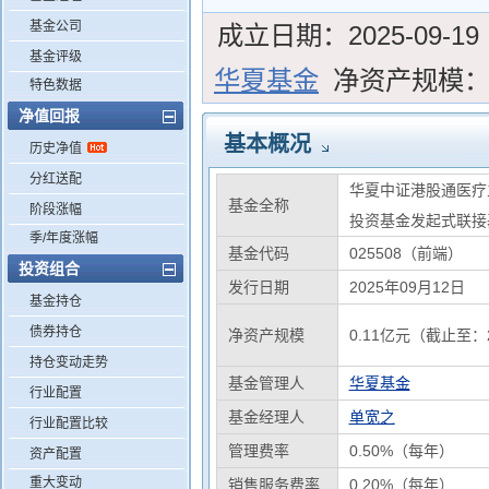
基金公司
成立日期：
2025-09-19
基金评级
华夏基金
净资产规模
特色数据
净值回报
基本概况
历史净值
分红送配
华夏中证港股通医疗
基金全称
阶段涨幅
投资基金发起式联接
季/年度涨幅
基金代码
025508（前端）
投资组合
发行日期
2025年09月12日
基金持仓
债券持仓
净资产规模
0.11亿元（截止至：2
持仓变动走势
基金管理人
华夏基金
行业配置
基金经理人
单宽之
行业配置比较
管理费率
0.50%（每年）
资产配置
重大变动
销售服务费率
0.20%（每年）