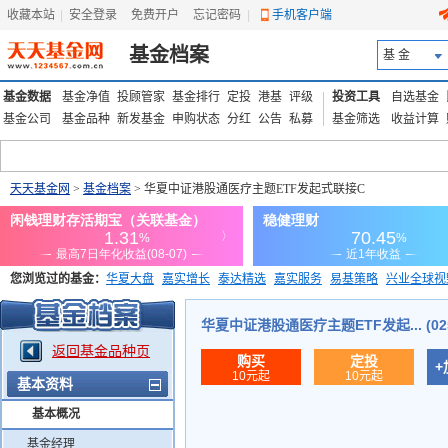
收藏本站
|
安全登录
|
免费开户
忘记密码
|
手机客户端
基金档案
基 金
基金数据
基金净值
投顾管家
基金排行
定投
港基
评级
投资工具
自选基金
基金公司
基金品种
新发基金
申购状态
分红
公告
私募
基金筛选
收益计算
天天基金网
>
基金档案
> 华夏中证港股通医疗主题ETF发起式联接C
您浏览过的基金：
华夏大盘
嘉实增长
泰达精选
嘉实服务
易基策略
兴业全球视
添富优势
华安宏利
上证180价值ETF
上投优势
信诚蓝筹
华夏中证港股通医疗主题ETF发起... (025
返回基金品种页
购买
定投
+
10元起
10元起
基本资料
基本概况
基金经理