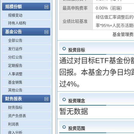
规模份额
最高申购费率
0.00%（前端）
规模变动
经估值汇率调整后的
业绩比较基准
持有人结构
率*95%+人民币活
基金公告
基金管理费
全部公告
发行运作
投资目标
分红公告
通过对目标ETF基金份
定期报告
回报。本基金力争日均跟
人事调整
过4%。
基金销售
其他公告
财务报表
投资理念
财务指标
暂无数据
资产负债表
利润表
投资范围
收入分析