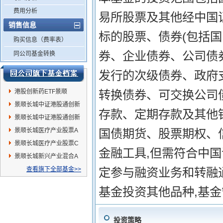
费用分析
易所股票及其他经中国
销售信息
标的股票、债券(包括
购买信息（费率表）
券、企业债券、公司债
同公司基金转换
发行的次级债券、政府
港股创新药ETF景顺
转换债券、可交换公司
景顺长城中证港股通创新
存款、定期存款及其他
药ETF联接C
景顺长城中证港股通创新
药ETF联接A
景顺长城医疗产业股票A
国债期货、股票期权、
景顺长城医疗产业股票C
金融工具,但需符合中
景顺长城新兴产业混合A
查看旗下全部基金>>
定参与融资业务和转融
基金投资其他品种,基
投资策略