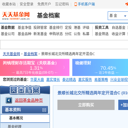
收藏本站
|
安全登录
|
免费开户
忘记密码
|
手机客户端
基金档案
基 金
基金数据
基金净值
投顾管家
基金排行
定投
港基
评级
投资工具
自选基金
基金公司
基金品种
新发基金
申购状态
分红
公告
私募
基金筛选
收益计算
天天基金网
>
基金档案
> 景顺长城北交所精选两年定开混合C
您浏览过的基金：
华夏大盘
嘉实增长
泰达精选
嘉实服务
易基策略
兴业全球视
添富优势
华安宏利
上证180价值ETF
上投优势
信诚蓝筹
景顺长城北交所精选两年定开混合C (016
返回基金品种页
立即购买
+加
基本资料
基本概况
基金经理