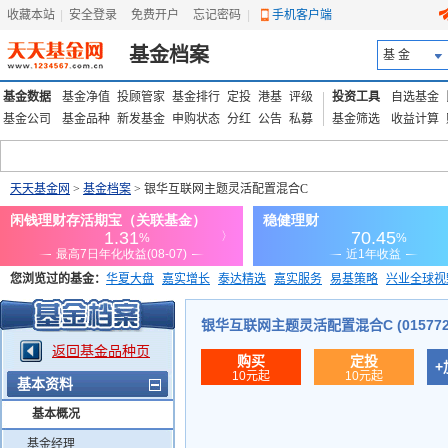
收藏本站
|
安全登录
|
免费开户
忘记密码
|
手机客户端
基金档案
基 金
基金数据
基金净值
投顾管家
基金排行
定投
港基
评级
投资工具
自选基金
基金公司
基金品种
新发基金
申购状态
分红
公告
私募
基金筛选
收益计算
天天基金网
>
基金档案
> 银华互联网主题灵活配置混合C
您浏览过的基金：
华夏大盘
嘉实增长
泰达精选
嘉实服务
易基策略
兴业全球视
添富优势
华安宏利
上证180价值ETF
上投优势
信诚蓝筹
银华互联网主题灵活配置混合C (015772
返回基金品种页
购买
定投
+
10元起
10元起
基本资料
基本概况
基金经理