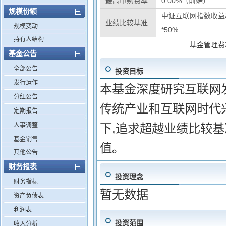
最高申购费率
0.00%（前端）
规模份额
中证互联网指数收益率
业绩比较基准
规模变动
*50%
持有人结构
基金管理费
基金公告
全部公告
投资目标
发行运作
本基金深度研究互联网
分红公告
传统产业和互联网时代
定期报告
人事调整
下,追求超越业绩比较
基金销售
值。
其他公告
财务报表
投资理念
财务指标
暂无数据
资产负债表
利润表
投资范围
收入分析