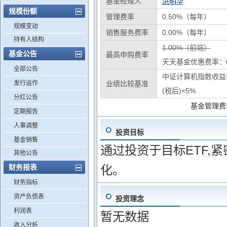
基金经理人
洪明华
规模份额
管理费率
0.50%（每年）
规模变动
销售服务费率
0.00%（每年）
持有人结构
1.00%（前端）
基金公告
最高申购费率
天天基金优惠费率：
全部公告
中证计算机指数收益
发行运作
业绩比较基准
(税后)×5%
分红公告
基金管理费
定期报告
人事调整
投资目标
基金销售
通过投资于目标ETF,
其他公告
财务报表
化。
财务指标
资产负债表
投资理念
利润表
暂无数据
收入分析