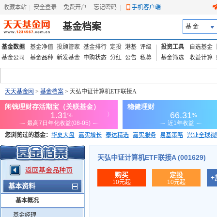
收藏本站
|
安全登录
|
免费开户
忘记密码
|
手机客户端
基金档案
基 金
基金数据
基金净值
投顾管家
基金排行
定投
港基
评级
投资工具
自选基金
基金公司
基金品种
新发基金
申购状态
分红
公告
私募
基金筛选
收益计算
天天基金网
>
基金档案
> 天弘中证计算机ETF联接A
您浏览过的基金：
华夏大盘
嘉实增长
泰达精选
嘉实服务
易基策略
兴业全球视
添富优势
华安宏利
上证180价值ETF
上投优势
信诚蓝筹
天弘中证计算机ETF联接A (001629)
返回基金品种页
购买
定投
+
10元起
10元起
基本资料
基本概况
基金经理