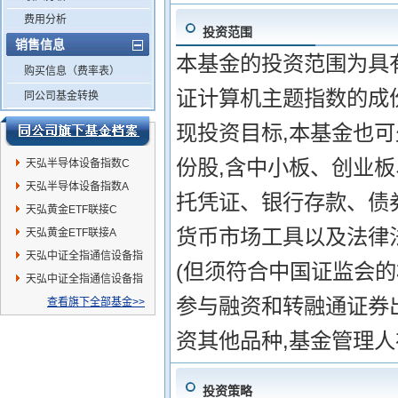
费用分析
投资范围
销售信息
本基金的投资范围为具有
购买信息（费率表）
证计算机主题指数的成
同公司基金转换
现投资目标,本基金也
份股,含中小板、创业
天弘半导体设备指数C
天弘半导体设备指数A
托凭证、银行存款、债
天弘黄金ETF联接C
货币市场工具以及法律
天弘黄金ETF联接A
天弘中证全指通信设备指
(但须符合中国证监会的
数发起A
天弘中证全指通信设备指
参与融资和转融通证券
数发起C
查看旗下全部基金>>
资其他品种,基金管理
投资策略