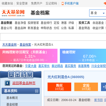
收藏本站
|
安全登录
|
免费开户
忘记密码
|
手机客户端
基金档案
基 金
基金数据
基金净值
投顾管家
基金排行
定投
港基
评级
投资工具
自选基金
基金公司
基金品种
新发基金
申购状态
分红
公告
私募
基金筛选
收益计算
天天基金网
>
基金档案
> 光大红利混合A
您浏览过的基金：
华夏大盘
嘉实增长
泰达精选
嘉实服务
易基策略
兴业全球视
添富优势
华安宏利
上证180价值ETF
上投优势
信诚蓝筹
光大红利混合A (360005)
返回基金品种页
购买
定投
+
10元起
10元起
基本资料
基本概况
成立日期：
2006-03-24
基金经理：
崔书田
基金经理