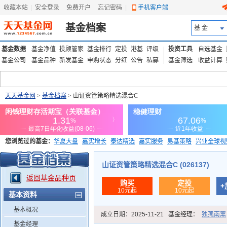
收藏本站
|
安全登录
|
免费开户
忘记密码
|
手机客户端
基金档案
基 金
基金数据
基金净值
投顾管家
基金排行
定投
港基
评级
投资工具
自选基金
基金公司
基金品种
新发基金
申购状态
分红
公告
私募
基金筛选
收益计算
天天基金网
>
基金档案
> 山证资管策略精选混合C
您浏览过的基金：
华夏大盘
嘉实增长
泰达精选
嘉实服务
易基策略
兴业全球视
添富优势
华安宏利
上证180价值ETF
上投优势
信诚蓝筹
山证资管策略精选混合C (026137)
返回基金品种页
购买
定投
+
10元起
10元起
基本资料
基本概况
成立日期：
2025-11-21
基金经理：
独孤南薰
基金经理