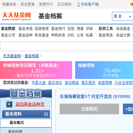
收藏本站
|
安全登录
|
免费开户
忘记密码
|
手机客户端
基金档案
基 金
基金数据
基金净值
投顾管家
基金排行
定投
港基
评级
投资工具
自选基金
基金公司
基金品种
新发基金
申购状态
分红
公告
私募
基金筛选
收益计算
天天基金网
>
基金档案
>
您浏览过的基金：
华夏大盘
嘉实增长
泰达精选
嘉实服务
易基策略
兴业全球视
添富优势
华安宏利
上证180价值ETF
上投优势
信诚蓝筹
东海海睿锐意3个月定开混合 (970050)
返回基金品种页
立即购买
+加
基本资料
基本概况
基金经理