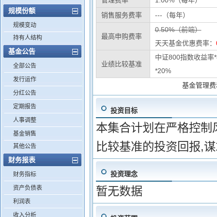
管理费率
1.00%（每年）
规模份额
销售服务费率
---（每年）
规模变动
0.50%（前端）
最高申购费率
持有人结构
天天基金优惠费率：
基金公告
中证800指数收益率
业绩比较基准
全部公告
*20%
发行运作
基金管理费
分红公告
定期报告
投资目标
人事调整
本集合计划在严格控制
基金销售
比较基准的投资回报,
其他公告
财务报表
投资理念
财务指标
资产负债表
暂无数据
利润表
收入分析