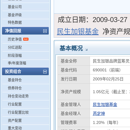
基金公司
基金评级
成立日期：
2009-03-27
特色数据
民生加银基金
净资产
净值回报
历史净值
基本概况
分红送配
阶段涨幅
基金全称
民生加银品牌蓝筹灵
季/年度涨幅
基金代码
690001（前端）
投资组合
发行日期
2009年02月25日
基金持仓
债券持仓
净资产规模
1.05亿元（截止至：2
持仓变动走势
基金管理人
民生加银基金
行业配置
行业配置比较
基金经理人
芮定坤
资产配置
管理费率
1.20%（每年）
重大变动