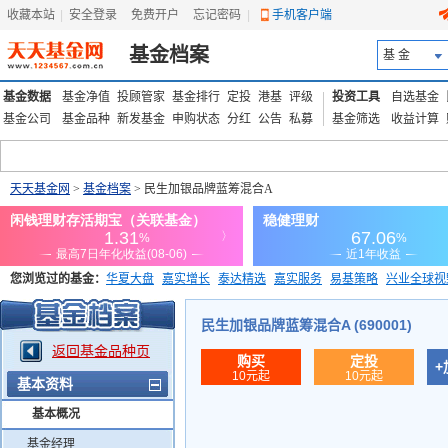
收藏本站
|
安全登录
|
免费开户
忘记密码
|
手机客户端
基金档案
基 金
基金数据
基金净值
投顾管家
基金排行
定投
港基
评级
投资工具
自选基金
基金公司
基金品种
新发基金
申购状态
分红
公告
私募
基金筛选
收益计算
天天基金网
>
基金档案
> 民生加银品牌蓝筹混合A
您浏览过的基金：
华夏大盘
嘉实增长
泰达精选
嘉实服务
易基策略
兴业全球视
添富优势
华安宏利
上证180价值ETF
上投优势
信诚蓝筹
民生加银品牌蓝筹混合A (690001)
返回基金品种页
购买
定投
+
10元起
10元起
基本资料
基本概况
基金经理