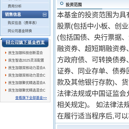
投资范围
费用分析
本基金的投资范围为具
销售信息
购买信息（费率表）
股票(包括中小板、创
同公司基金转换
(包括国债、央行票据
融资券、超短期融资券
民生加银科技创新混合
方政府债、可转换债券
(LOF)
民生智造2025灵活配置
混合
民生加银双核动力混合A
证券、同业存单、债券
民生加银双核动力混合C
款及其他银行存款)、
民生加银聚优精选混合A
民生加银聚优精选混合C
法律法规或中国证监会
查看旗下全部基金>>
相关规定)。 如法律法
在履行适当程序后,可