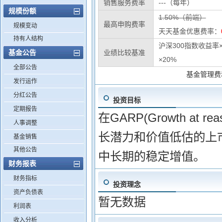
销售服务费率
---（每年）
规模份额
1.50%（前端）
最高申购费率
规模变动
天天基金优惠费率：
持有人结构
沪深300指数收益率
基金公告
业绩比较基准
×20%
全部公告
基金管理费
发行运作
分红公告
投资目标
定期报告
在GARP(Growth at
人事调整
长潜力和价值低估的上
基金销售
其他公告
中长期的稳定增值。
财务报表
财务指标
投资理念
资产负债表
暂无数据
利润表
收入分析