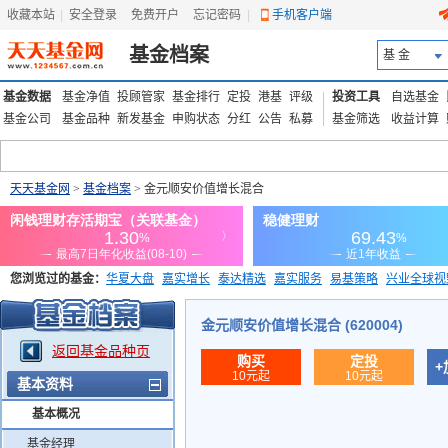
收藏本站
|
安全登录
|
免费开户
忘记密码
|
手机客户端
基金档案
基 金
基金数据
基金净值
投顾管家
基金排行
定投
港基
评级
投资工具
自选基金
基金公司
基金品种
新发基金
申购状态
分红
公告
私募
基金筛选
收益计算
天天基金网
>
基金档案
> 金元顺安价值增长混合
您浏览过的基金：
华夏大盘
嘉实增长
泰达精选
嘉实服务
易基策略
兴业全球视
添富优势
华安宏利
上证180价值ETF
上投优势
信诚蓝筹
金元顺安价值增长混合 (620004)
返回基金品种页
购买
定投
+
10元起
10元起
基本资料
基本概况
基金经理