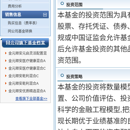
投资范围
费用分析
本基金的投资范围为具
销售信息
购买信息（费率表）
股票、存托凭证、债券
同公司基金转换
规或中国证监会允许基
后允许基金投资的其他
金元顺安元启灵活配置混
资范围。
合
金元顺安医疗健康混合A
金元顺安医疗健康混合C
金元顺安乾利混合C
投资策略
金元顺安乾利混合A
本基金的投资将数量模
金元顺安优质精选混合A
置、公司价值评估、投
查看旗下全部基金>>
科学的金融工程模型,把
现长期优于业绩基准的