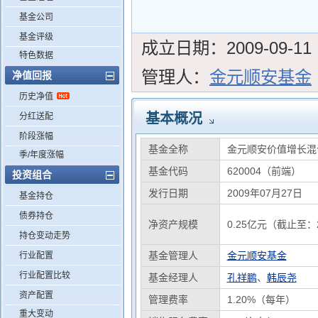
基金公司
基金评级
成立日期：
2009-09-11
特色数据
管理人：
金元顺安基金
净值回报
历史净值
基本概况
分红送配
阶段涨幅
基金全称
金元顺安价值增长混
季/年度涨幅
基金代码
620004（前端）
投资组合
发行日期
2009年07月27日
基金持仓
债券持仓
净资产规模
0.25亿元（截止至：2
持仓变动走势
基金管理人
金元顺安基金
行业配置
行业配置比较
基金经理人
孔祥鹏
、
韩辰尧
资产配置
管理费率
1.20%（每年）
重大变动