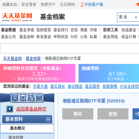
收藏本站
|
安全登录
|
免费开户
忘记密码
|
手机客户端
基金档案
基 金
基金数据
基金净值
投顾管家
基金排行
定投
港基
评级
投资工具
自选基金
基金公司
基金品种
新发基金
申购状态
分红
公告
私募
基金筛选
收益计算
天天基金网
>
基金档案
> 港股通互联网ETF华夏
您浏览过的基金：
华夏大盘
嘉实增长
泰达精选
嘉实服务
易基策略
兴业全球视
添富优势
华安宏利
上证180价值ETF
上投优势
信诚蓝筹
港股通互联网ETF华夏 (520910)
返回基金品种页
购买
定投
+
基本资料
基本概况
基金经理