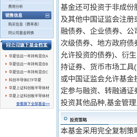
基金还可投资于非成份
费用分析
销售信息
及其他中国证监会注册
购买信息（费率表）
融债券、企业债券、公
同公司基金转换
次级债券、地方政府债
允许投资的债券)、衍生
华夏信远一年持有混合A
华夏信远一年持有混合B
持证券、货币市场工具
华夏信远一年持有混合C
或中国证监会允许基金
科创半导体ETF华夏
华夏上证科创板半导体材
定参与融资、转融通证
料设备主题ETF发起式联
华夏上证科创板半导体材
投资其他品种,基金管
接A
料设备主题ETF发起式联
查看旗下全部基金>>
接C
投资策略
本基金采用完全复制策