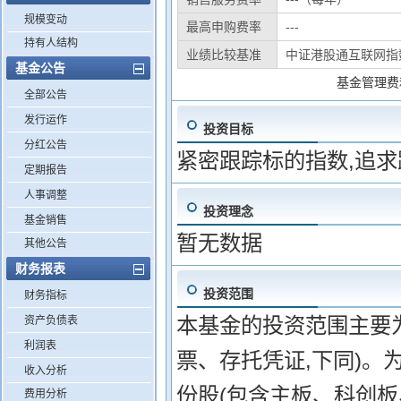
规模变动
最高申购费率
---
持有人结构
业绩比较基准
中证港股通互联网指
基金公告
基金管理费
全部公告
发行运作
投资目标
分红公告
紧密跟踪标的指数,追
定期报告
人事调整
投资理念
基金销售
暂无数据
其他公告
财务报表
投资范围
财务指标
本基金的投资范围主要
资产负债表
利润表
票、存托凭证,下同)。
收入分析
份股(包含主板、科创
费用分析