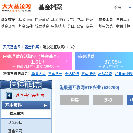
基金档案
基 金
基金数据
基金净值
投顾管家
基金排行
定投
港基
评级
投资工具
自选基金
基金公司
基金品种
新发基金
申购状态
分红
公告
私募
基金筛选
收益计算
天天基金网
>
基金档案
> 港股通互联网ETF兴业
您浏览过的基金：
华夏大盘
嘉实增长
泰达精选
嘉实服务
易基策略
兴业全球视
添富优势
华安宏利
上证180价值ETF
上投优势
信诚蓝筹
港股通互联网ETF兴业 (520790)
返回基金品种页
购买
定投
+
基本资料
基本概况
基金经理
基金公司